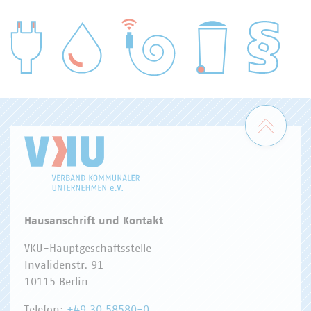
WASSER/ABWASSER
ENERGIEWIRTSCHAFT
ABFALLWIRTSCHAFT
RECHT
DIGITALISIERUNG/TK
Zum 
Hausanschrift und Kontakt
VKU-Hauptgeschäftsstelle
Invalidenstr. 91
10115 Berlin
Telefon:
+49 30 58580-0