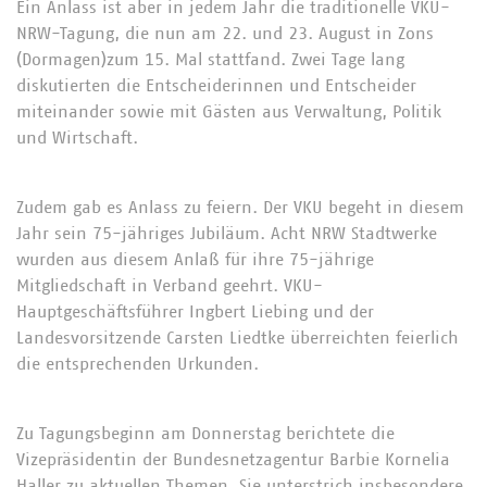
Ein Anlass ist aber in jedem Jahr die traditionelle VKU-
NRW-Tagung, die nun am 22. und 23. August in Zons
(Dormagen)zum 15. Mal stattfand. Zwei Tage lang
diskutierten die Entscheiderinnen und Entscheider
miteinander sowie mit Gästen aus Verwaltung, Politik
und Wirtschaft.
Zudem gab es Anlass zu feiern. Der VKU begeht in diesem
Jahr sein 75-jähriges Jubiläum. Acht NRW Stadtwerke
wurden aus diesem Anlaß für ihre 75-jährige
Mitgliedschaft in Verband geehrt. VKU-
Hauptgeschäftsführer Ingbert Liebing und der
Landesvorsitzende Carsten Liedtke überreichten feierlich
die entsprechenden Urkunden.
Zu Tagungsbeginn am Donnerstag berichtete die
Vizepräsidentin der Bundesnetzagentur Barbie Kornelia
Haller zu aktuellen Themen. Sie unterstrich insbesondere