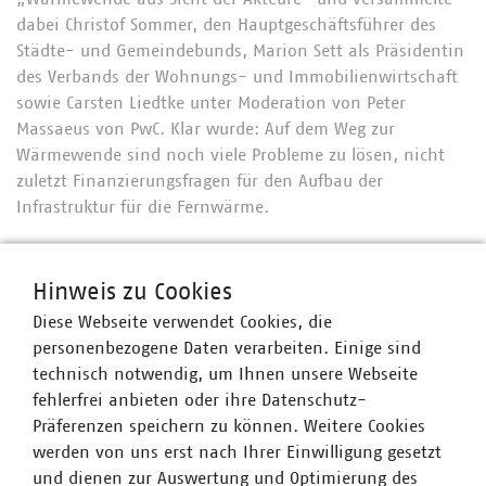
dabei Christof Sommer, den Hauptgeschäftsführer des
Städte- und Gemeindebunds, Marion Sett als Präsidentin
des Verbands der Wohnungs- und Immobilienwirtschaft
sowie Carsten Liedtke unter Moderation von Peter
Massaeus von PwC. Klar wurde: Auf dem Weg zur
Wärmewende sind noch viele Probleme zu lösen, nicht
zuletzt Finanzierungsfragen für den Aufbau der
Infrastruktur für die Fernwärme.
Daran schloss sich ein Vortag von Christian Ewald an,
Hinweis zu Cookies
dem Vorsitzenden der 8. Beschlusskammer des
Diese Webseite verwendet Cookies, die
Bundeskartellamtes zu den Entwicklungen des
personenbezogene Daten verarbeiten. Einige sind
Energiemarktes aus kartellrechtlicher Sicht, der mit
technisch notwendig, um Ihnen unsere Webseite
einem Fokus auf kartellrechtliche Aspekte der Fernwärme
fehlerfrei anbieten oder ihre Datenschutz-
ausführte. Die Besonderheiten der Fernwärme ließen eine
Präferenzen speichern zu können. Weitere Cookies
flächendeckende (Preis-)Regulierung nicht zielführend
werden von uns erst nach Ihrer Einwilligung gesetzt
erscheinen.
und dienen zur Auswertung und Optimierung des