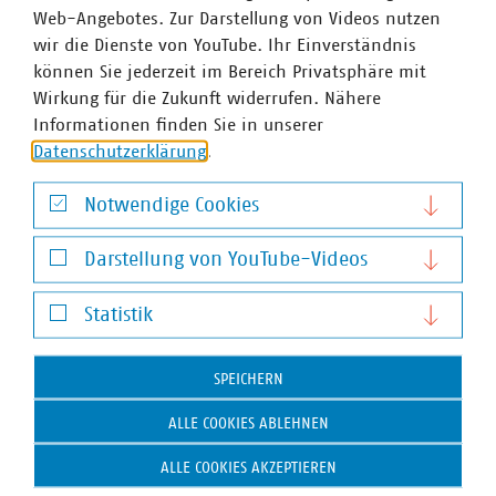
Web-Angebotes. Zur Darstellung von Videos nutzen
Den Abschluss bildete eine Diskussion zu der in Arbeit
wir die Dienste von YouTube. Ihr Einverständnis
befindlichen neuen Wasserstrategie des Landes NRW
können Sie jederzeit im Bereich Privatsphäre mit
unter Beteiligung von Matthias Börger, Abteilungsleiter
Wirkung für die Zukunft widerrufen. Nähere
im Ministerium für Umwelt, Naturschutz und Verkehr,
Informationen finden Sie in unserer
Prof. Dr. Thomas Hoffmann, Geschäftsführer der EWR
Datenschutzerklärung
.
GmbH sowie Dr. Arnt Baer, Leiter Politik und Verbände bei
GELSENWASSER und Peter Massaeus von PwC.
Notwendige Cookies
Notwendige Cookies
Darstellung von YouTube-Videos
Das Fazit zog zum Schluss der stellvertretende Vorsitzende
Darstellung von YouTube-Videos
des VKU NRW Hans-Ullrich Schneider. Er bedankte sich für
Statistik
die zahlreiche Teilnahme, die vielen interessanten
Statistik
Gespräche, mahnte aber zugleich auch, dass für die
kommunalen Unternehmen ein großer
SPEICHERN
Transformationsprozess ansteht. Dieser sei vor allem
ALLE COOKIES ABLEHNEN
gemeinsam gut zu bewältigen.
ALLE COOKIES AKZEPTIEREN