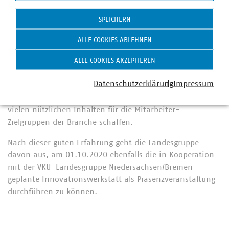
vorgestellt. In diesem Zusammenhang wurde auch dafür
Statistik
geworben, dem geplanten Netzwerk für
SPEICHERN
Abwasserentsorger beizutreten.
ALLE COOKIES ABLEHNEN
Auch die seitens der VKU-Landesgruppe NRW und
weiterer Branchenverbände angestoßene
ALLE COOKIES AKZEPTIEREN
Fachkräfteinitiative für die Wasserwirtschaft wurde im
Datenschutzerklärung
Impressum
Rahmen der Veranstaltung erörtert. Die Initiative wird
künftig mit einer Landingpage eine Anlaufstelle mit
vielen nützlichen Inhalten für die Mitarbeiter-
Zielgruppen der Branche schaffen.
Nach dieser guten Erfahrung geht die Landesgruppe
davon aus, am 01.10.2020 ebenfalls die in Kooperation
mit der VKU-Landesgruppe Niedersachsen/Bremen
geplante Innovationswerkstatt als Präsenzveranstaltung
durchführen zu können.