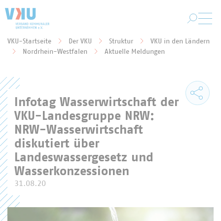
Zum Hauptinhalt springen
VKU-Startseite
Der VKU
Struktur
VKU in den Ländern
Sie befinden sich hier:
Nordrhein-Westfalen
Aktuelle Meldungen
Infotag Wasserwirtschaft der
VKU-Landesgruppe NRW:
NRW-Wasserwirtschaft
diskutiert über
Landeswassergesetz und
Wasserkonzessionen
31.08.20