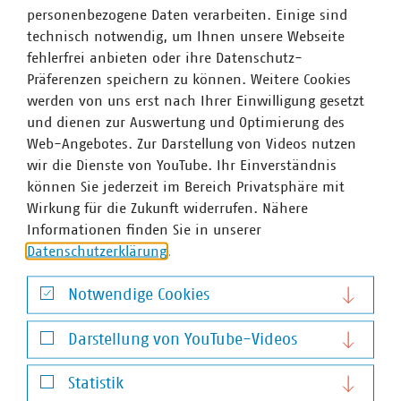
Präsenzveranstaltung der Landesgruppe seit Ausbruch der
personenbezogene Daten verarbeiten. Einige sind
Corona-Pandemie.
technisch notwendig, um Ihnen unsere Webseite
fehlerfrei anbieten oder ihre Datenschutz-
Im Rahmen der in den Räumen der Stadtwerke Hilden
Präferenzen speichern zu können. Weitere Cookies
durchgeführten Veranstaltung diskutierte die Branche mit
werden von uns erst nach Ihrer Einwilligung gesetzt
Vertretern der Landesregierung über die aktuelle
und dienen zur Auswertung und Optimierung des
Wasserpolitik in NRW. Zum Auftakt der Veranstaltung
Web-Angebotes. Zur Darstellung von Videos nutzen
stellte Herr Dr. Heinrich Bottermann als Staatssekretär im
wir die Dienste von YouTube. Ihr Einverständnis
NRW-Umweltministerium die länger ausfallenden
können Sie jederzeit im Bereich Privatsphäre mit
Trockenperioden in Deutschland als künftige
Wirkung für die Zukunft widerrufen. Nähere
Hauptaufgabe der NRW-Umweltpolitik heraus.
Informationen finden Sie in unserer
Datenschutzerklärung
.
Im Blickpunkt standen weiter die aktuelle Novelle des
Landeswassergesetzes, die Fachkräftesicherung in der
Notwendige Cookies
Wasserwirtschaft, die geplante landesweite
Notwendige Cookies
Wasserschutzgebietsverordnung und die Laufzeit von
Darstellung von YouTube-Videos
Wasserkonzessionen. Zudem wurde die Arbeit des unter
Darstellung von YouTube-Videos
anderem von der VKU-Landesgruppe NRW initiierte
Statistik
Branchen-Energieeffizienznetzwerkes für Wasserversorger