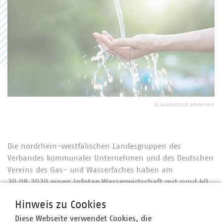
©
ipopba/stock.adobe.com
Die nordrhein-westfälischen Landesgruppen des
Verbandes kommunaler Unternehmen und des Deutschen
Vereins des Gas- und Wasserfaches haben am
20.08.2020 einen Infotag Wasserwirtschaft mit rund 40
Teilnehmern durchgeführt. Den Vertreterinnen und
Hinweis zu Cookies
Vertretern der Mitgliedsunternehmen stand es frei, vor
Ort oder parallel im Web teilzunehmen. Es war die erste
Diese Webseite verwendet Cookies, die