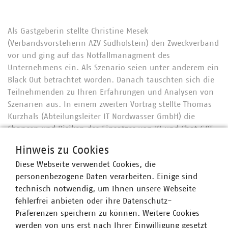
Als Gastgeberin stellte Christine Mesek
(Verbandsvorsteherin AZV Südholstein) den Zweckverband
vor und ging auf das Notfallmanagment des
Unternehmens ein. Als Szenario seien unter anderem ein
Black Out betrachtet worden. Danach tauschten sich die
Teilnehmenden zu Ihren Erfahrungen und Analysen von
Szenarien aus. In einem zweiten Vortrag stellte Thomas
Kurzhals (Abteilungsleiter IT Nordwasser GmbH) die
Chancen und Risiken des Einsatzes von KI und Chat GPT
dar. So gäbe es viele Anwendungsbereiche für KI, um die
Hinweis zu Cookies
Arbeit von Mitarbeitenden zu unterstützen oder Prozesse
Diese Webseite verwendet Cookies, die
zu automatisieren. Insbesondere mit Blick auf Chat GPT
personenbezogene Daten verarbeiten. Einige sind
warnte er jedoch auch vor den Risiken. Der Datenschutz
technisch notwendig, um Ihnen unsere Webseite
müsse eingehalten werden, wenn KI mit
fehlerfrei anbieten oder ihre Datenschutz-
unternehmensinternen Daten gespeißt würde. Das gelte
Präferenzen speichern zu können. Weitere Cookies
sowohl für eigene Software sowie für externe KI-
werden von uns erst nach Ihrer Einwilligung gesetzt
Anwendungen. Die Datengrundlage entscheide zudem