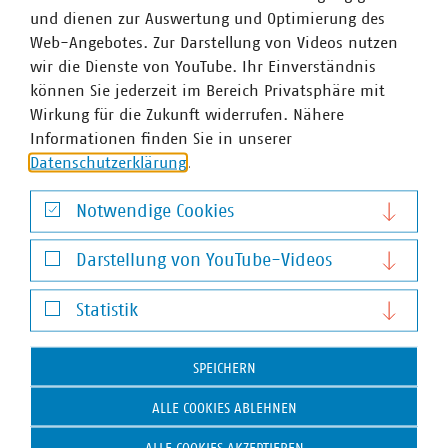
und dienen zur Auswertung und Optimierung des
über die Qualität der Ergebnisse von KI-Anwendungen. So
Web-Angebotes. Zur Darstellung von Videos nutzen
benötigten die Antworten von Chat GPT stets einer
wir die Dienste von YouTube. Ihr Einverständnis
Gegenprüfung.
können Sie jederzeit im Bereich Privatsphäre mit
Nach der Sitzung besichtigten die Teilnehmenden die
Wirkung für die Zukunft widerrufen. Nähere
Kläranlage des AZV Südholstein. Das Thema des
Informationen finden Sie in unserer
Katastrophenschutzes wird der VKU Nord auf seinem
Datenschutzerklärung
.
Sommertreffen wieder aufnehmen und dort zusammen
mit Vertretern der Landesregierungen diskutieren.
Notwendige Cookies
Notwendige Cookies
Darstellung von YouTube-Videos
Darstellung von YouTube-Videos
Statistik
Statistik
SPEICHERN
ALLE COOKIES ABLEHNEN