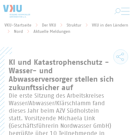
Zum Hauptinhalt springen
VKU-Startseite
Der VKU
Struktur
VKU in den Ländern
Sie befinden sich hier:
Nord
Aktuelle Meldungen
KI und Katastrophenschutz -
Wasser- und
Abwasserversorger stellen sich
zukunftssicher auf
Die erste Sitzung des Arbeitskreises
Wasser/Abwasser/Klärschlamm fand
dieses Jahr beim AZV Südholstein
statt. Vorsitzende Michaela Link
(Geschäftsführerin Nordwasser GmbH)
begrüßte über 10 Teilnehmende in