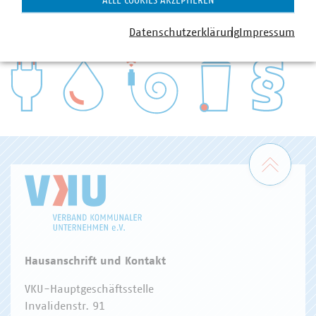
ALLE COOKIES AKZEPTIEREN
VKU-Bereiche
Datenschutzerklärung
Impressum
WASSER/ABWASSER
ENERGIEWIRTSCHAFT
ABFALLWIRTSCHAFT
RECHT
DIGITALISIERUNG/TK
Zum 
Hausanschrift und Kontakt
VKU-Hauptgeschäftsstelle
Invalidenstr. 91