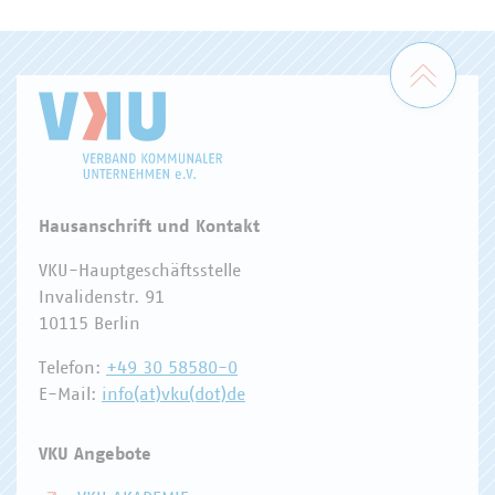
WASSER/ABWASSER
ENERGIEWIRTSCHAFT
ABFALLWIRTSCHAFT
RECHT
DIGITALISIERUNG/TK
Zum 
Hausanschrift und Kontakt
VKU-Hauptgeschäftsstelle
Invalidenstr. 91
10115 Berlin
Telefon:
+49 30 58580-0
E-Mail:
info(at)vku(dot)de
VKU Angebote