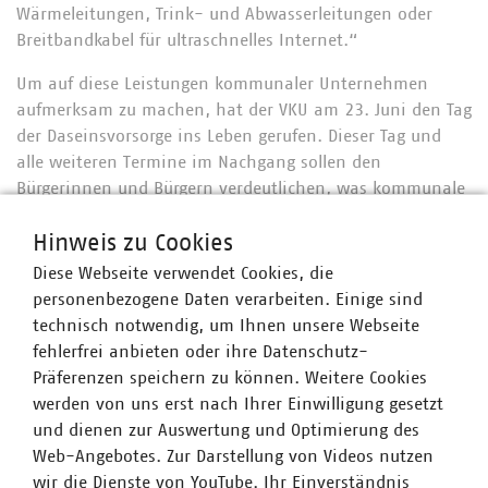
Wärmeleitungen, Trink- und Abwasserleitungen oder
Breitbandkabel für ultraschnelles Internet.“
Um auf diese Leistungen kommunaler Unternehmen
aufmerksam zu machen, hat der VKU am 23. Juni den Tag
der Daseinsvorsorge ins Leben gerufen. Dieser Tag und
alle weiteren Termine im Nachgang sollen den
Bürgerinnen und Bürgern verdeutlichen, was kommunale
Unternehmen seit jeher auszeichnet. Reiche: „Es ist ihre
Hinweis zu Cookies
lokale Verankerung und ihre Verlässlichkeit. Und es sind
ihre Infrastrukturen, die all das ermöglichen.“
Diese Webseite verwendet Cookies, die
personenbezogene Daten verarbeiten. Einige sind
Oberbürgermeister Rolf-Georg Köhler: „Moderne
technisch notwendig, um Ihnen unsere Webseite
Daseinsvorsorge ist heute wichtiger denn je. Starke
fehlerfrei anbieten oder ihre Datenschutz-
Kommunen und ihre Unternehmen sind für die
Präferenzen speichern zu können. Weitere Cookies
Menschen in unseren Städten unentbehrlich. Sie sorgen
werden von uns erst nach Ihrer Einwilligung gesetzt
für gute Lebensbedingungen und für gute
und dienen zur Auswertung und Optimierung des
Zukunftsperspektiven.“
Web-Angebotes. Zur Darstellung von Videos nutzen
wir die Dienste von YouTube. Ihr Einverständnis
Kommunale Unternehmen: