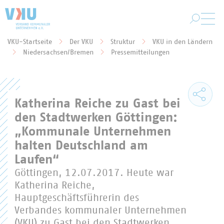
Zum Hauptinhalt springen
VKU-Startseite
Der VKU
Struktur
VKU in den Ländern
Sie befinden sich hier:
Niedersachsen/Bremen
Pressemitteilungen
Katherina Reiche zu Gast bei
den Stadtwerken Göttingen:
„Kommunale Unternehmen
halten Deutschland am
Laufen“
Göttingen, 12.07.2017. Heute war
Katherina Reiche,
Hauptgeschäftsführerin des
Verbandes kommunaler Unternehmen
(VKU) zu Gast bei den Stadtwerken