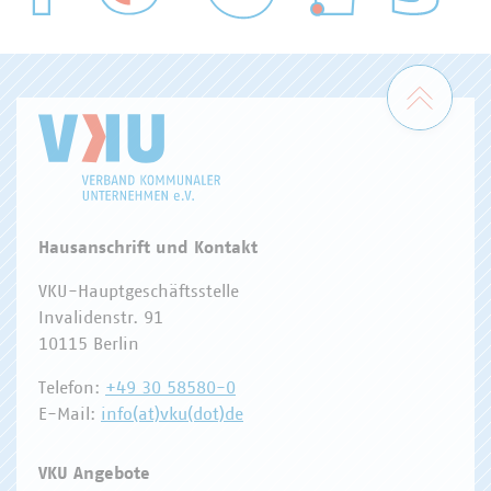
WASSER/ABWASSER
ENERGIEWIRTSCHAFT
ABFALLWIRTSCHAFT
RECHT
DIGITALISIERUNG/TK
Zum 
Hausanschrift und Kontakt
VKU-Hauptgeschäftsstelle
Invalidenstr. 91
10115 Berlin
Telefon:
+49 30 58580-0
E-Mail:
info(at)vku(dot)de
VKU Angebote