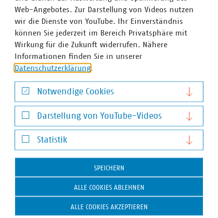
Web-Angebotes. Zur Darstellung von Videos nutzen
wir die Dienste von YouTube. Ihr Einverständnis
können Sie jederzeit im Bereich Privatsphäre mit
Wirkung für die Zukunft widerrufen. Nähere
Informationen finden Sie in unserer
WASSER/ABWASSER
ENERGIEWIRTSCHAFT
ABFALLWIRTSCHAFT
RECHT
DIGITALISIERUNG/TK
Datenschutzerklärung
.
Zum 
Notwendige Cookies
Notwendige Cookies
Darstellung von YouTube-Videos
Darstellung von YouTube-Videos
Statistik
Statistik
Hausanschrift und Kontakt
SPEICHERN
VKU-Hauptgeschäftsstelle
ALLE COOKIES ABLEHNEN
Invalidenstr. 91
10115 Berlin
ALLE COOKIES AKZEPTIEREN