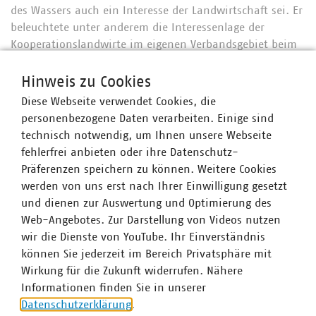
des Wassers auch ein Interesse der Landwirtschaft sei. Er
beleuchtete unter anderem die Interessenlage der
Kooperationslandwirte im eigenen Verbandsgebiet beim
Thema Grundwasserschutz, der teilweise von
wirtschaftlichen Interessen und Zwängen überlagert
Hinweis zu Cookies
werde. Dr. Holger Hennies, Präsident des Landvolks
Diese Webseite verwendet Cookies, die
Niedersachsen Landesbauernverband e.V., bejahte die
personenbezogene Daten verarbeiten. Einige sind
von Ralph-Erik Schaffert aufgeworfene Frage deutlich. Er
technisch notwendig, um Ihnen unsere Webseite
plädierte für fachlich begründete Kooperationen im
fehlerfrei anbieten oder ihre Datenschutz-
Wasserschutz, sprach aber auch die Konfliktfelder an.
Präferenzen speichern zu können. Weitere Cookies
werden von uns erst nach Ihrer Einwilligung gesetzt
Im weiteren Verlauf der Veranstaltung informierte Dr.
und dienen zur Auswertung und Optimierung des
Astrid Krüger, Leiterin des Referates Grundwasser,
Web-Angebotes. Zur Darstellung von Videos nutzen
Wasserversorgung, Bodenschutz im Niedersächsischen
wir die Dienste von YouTube. Ihr Einverständnis
Ministerium für Umwelt, Energie, Bauen und Klimaschutz,
können Sie jederzeit im Bereich Privatsphäre mit
über den Arbeitsstand zum Wasserversorgungskonzept
Wirkung für die Zukunft widerrufen. Nähere
Niedersachsen, das nach vorläufigen Planungen noch in
Informationen finden Sie in unserer
diesem Jahr abgeschlossen werden soll. Anschließend
Datenschutzerklärung
.
erläuterte Lars Dammann von der DMK Deutsches