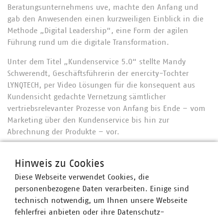
Beratungsunternehmens uve, machte den Anfang und
gab den Anwesenden einen kurzweiligen Einblick in die
Methode „Digital Leadership“, eine Form der agilen
Führung rund um die digitale Transformation.
Unter dem Titel „Kundenservice 5.0“ stellte Mandy
Schwerendt, Geschäftsführerin der enercity-Tochter
LYNQTECH, per Video Lösungen für die konsequent aus
Kundensicht gedachte Vernetzung sämtlicher
vertriebsrelevanter Prozesse von Anfang bis Ende – vom
Marketing über den Kundenservice bis hin zur
Abrechnung der Produkte – vor.
Anschließend standen Finanzierungsfragen kommunaler
Hinweis zu Cookies
Unternehmen im Vordergrund. Hier bereicherten
Impulsvorträge von Timo Poppe, geschäftsführender
Diese Webseite verwendet Cookies, die
Gesellschafter der Palladio Kommunal, und Matthias
personenbezogene Daten verarbeiten. Einige sind
Partetzke, Geschäftsführer der Stadtwerke EVB Huntetal,
technisch notwendig, um Ihnen unsere Webseite
die Diskussion. Während Tim Poppe die mit dem Einsatz
fehlerfrei anbieten oder ihre Datenschutz-