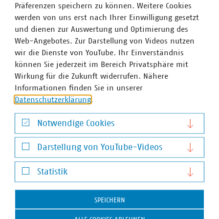
langfristig orientierten Kapitals deutscher institutioneller
Präferenzen speichern zu können. Weitere Cookies
Investoren für Infrastrukturinvestitionen verbundenen
werden von uns erst nach Ihrer Einwilligung gesetzt
Chancen für kommunale Unternehmen erläuterte, rückte
und dienen zur Auswertung und Optimierung des
Matthias Partetzke Bürgerbeteiligungsmodelle in den
Web-Angebotes. Zur Darstellung von Videos nutzen
Mittelpunkt.
wir die Dienste von YouTube. Ihr Einverständnis
können Sie jederzeit im Bereich Privatsphäre mit
Ein kleines Rahmenprogramm durfte am Rande natürlich
Wirkung für die Zukunft widerrufen. Nähere
nicht fehlen: Mit Kutschen machte sich der
Informationen finden Sie in unserer
Landesgruppenvorstand auf den Weg an das Ostende zu
Datenschutzerklärung
.
der inmitten des Nationalparks Niedersächsisches
Wattenmeer gelegenen Meierei, um dort die traditionelle
Notwendige Cookies
Dickmilch mit Sanddornsaft und Schwarzbrot zu
Notwendige Cookies
genießen.
Darstellung von YouTube-Videos
Darstellung von YouTube-Videos
Statistik
Statistik
SPEICHERN