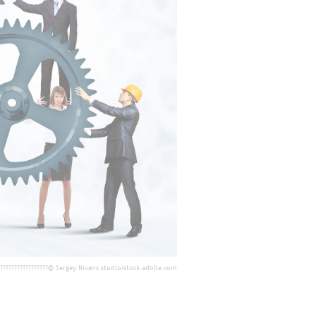
?????????????????
©
Sergey Nivens studio/stock.adobe.com