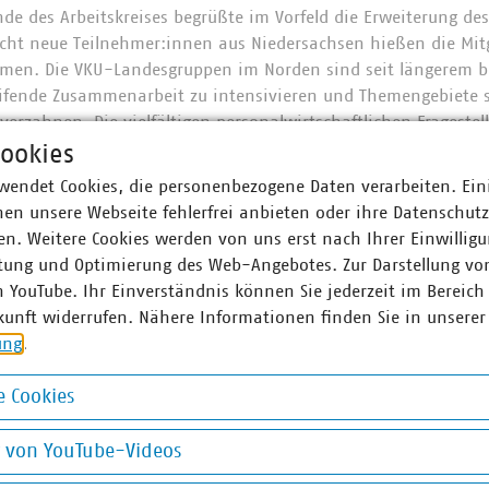
ende des Arbeitskreises begrüßte im Vorfeld die Erweiterung d
cht neue Teilnehmer:innen aus Niedersachsen hießen die Mitg
mmen. Die VKU-Landesgruppen im Norden sind seit längerem be
ifende Zusammenarbeit zu intensivieren und Themengebiete s
erzahnen. Die vielfältigen personalwirtschaftlichen Fragestel
fungspunkte und eine gute Möglichkeit die Zusammenarbeit 
ookies
wendet Cookies, die personenbezogene Daten verarbeiten. Ein
en unsere Webseite fehlerfrei anbieten oder ihre Datenschut
n. Weitere Cookies werden von uns erst nach Ihrer Einwilligu
tung und Optimierung des Web-Angebotes. Zur Darstellung vo
 Arbeitskreises Personal stand unter dem Schwerpunkt Digitali
n YouTube. Ihr Einverständnis können Sie jederzeit im Bereich
Bahde, Stromnetz Hamburg und Dr. Stefan Thole, VKU e.V. zu 
kunft widerrufen. Nähere Informationen finden Sie in unserer
italer Bewerbungsgespräche wurde eines deutlich: Auch bei 
ung
.
mie einiges verändert. Bewerbungsgespräche und Assesmentv
ahezu komplett in digitale Formate übertragen. Folge- oder 
 Cookies
– allerdings weiterhin in persönlicher Form erwünscht. Ein pe
okies
rber:innen, der Führungskraft und des Unternehmens sei auc
g von YouTube-Videos
von großem Vorteil für eine langfristig erfolgreiche Besetzung,
on YouTube-Videos
chhaltigkeitsaspekte und eine größere Effizienz sind jedoch G