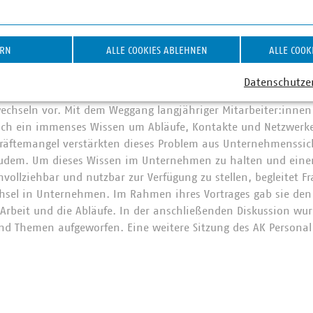
ter zu vertiefen und auszubauen. Als Experte für Digitalisieru
verband stellte Niklas Mosch das Intranet „M:oin“ des Unter
arbeitenden wurde auch über die Digitalisierung diverser inte
ERN
ALLE COOKIES ABLEHNEN
ALLE COOK
ühls“ im Verband diskutiert und Erfahrungen ausgetauscht.
Datenschutze
 Schorta, Wissenstransfercoach ihre Methoden und Tools zur Sic
echseln vor. Mit dem Weggang langjähriger Mitarbeiter:innen 
ch ein immenses Wissen um Abläufe, Kontakte und Netzwerk
räftemangel verstärkten dieses Problem aus Unternehmenssic
udem. Um dieses Wissen im Unternehmen zu halten und einer
ollziehbar und nutzbar zur Verfügung zu stellen, begleitet Fr
chsel in Unternehmen. Im Rahmen ihres Vortrages gab sie den
e Arbeit und die Abläufe. In der anschließenden Diskussion wur
d Themen aufgeworfen. Eine weitere Sitzung des AK Personal 