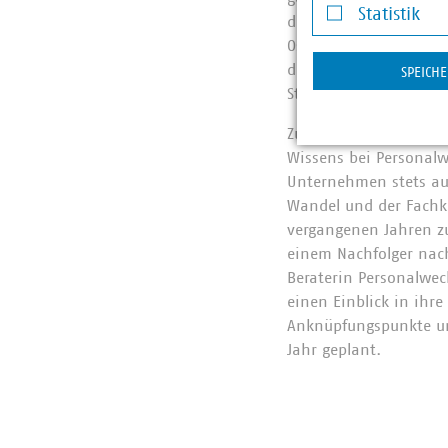
Statistik
digitalen Formate wei
Statistik
Ostfriesischem Wasser
der Akzeptanz bei Mit
SPEICH
Stärkung des „WIR-Gef
Zuletzt stellte Silvia
Wissens bei Personalw
Unternehmen stets au
Wandel und der Fachk
vergangenen Jahren z
einem Nachfolger nachv
Beraterin Personalwe
einen Einblick in ihr
Anknüpfungspunkte un
Jahr geplant.