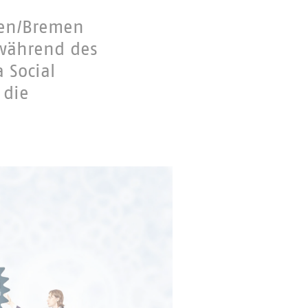
sen/Bremen
 während des
 Social
 die