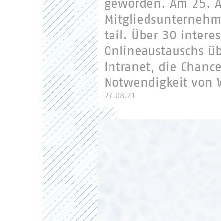
geworden. Am 25. A
Mitgliedsunternehm
teil. Über 30 inter
Onlineaustauschs ü
Intranet, die Chanc
Notwendigkeit von W
27.08.21