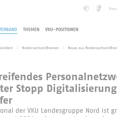
Pres
VERBAND
THEMEN
VKU-POSITIONEN
 Ländern
Niedersachsen/Bremen
Neues aus Niedersachsen/Bre
reifendes Personalnetzw
ter Stopp Digitalisierun
fer
rsonal der VKU Landesgruppe Nord ist g