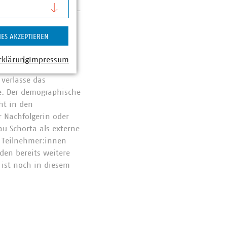
ng beim Oldenburgisch-
nehmens vor. Neben
rner Prozesse und die
IES AKZEPTIEREN
rklärung
Impressum
herung internen
verlasse das
e. Der demographische
ht in den
 Nachfolgerin oder
au Schorta als externe
 Teilnehmer:innen
den bereits weitere
ist noch in diesem