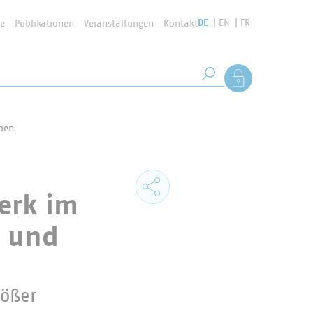
DE
EN
FR
se
Publikationen
Veranstaltungen
Kontakt
Suchbegriff
Als Mitglied anmel
Suche starten
men
erk im
g und
rößer