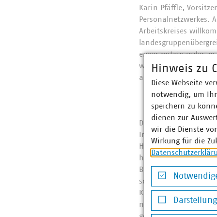
Karin Pfäffle, Vorsitz
Personalnetzwerkes. A
Arbeitskreises willko
landesgruppenübergre
enger miteinander zu v
weitreichende Anknüp
Hinweis zu C
auszubauen.
Diese Webseite ver
notwendig, um Ihn
speichern zu könne
dienen zur Auswer
Die fünfte Sitzung des
wir die Dienste vo
Impulsen von Andrea 
Wirkung für die Zu
Herausforderungen dig
Datenschutzerklär
hat die Corona-Pande
Beginn der Pandemie n
Notwendige
so vor Ort umsetzbar 
Notwendige Co
Kennenlernen der Bewe
Darstellun
nicht zu ersetzen und 
Darstellung v
geringere Aufwand, Na