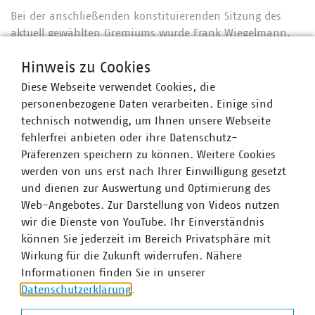
Bei der anschließenden konstituierenden Sitzung des
aktuell gewählten Gremiums wurde Frank Wiegelmann,
Kaufmännischer Vorstand der Stadtwerke Göttingen, als
Hinweis zu Cookies
Landesgruppenvorsitzender für weitere vier Jahre in
seinem Amt bestätigt. Auch Dr. Sabine Michalek,
Diese Webseite verwendet Cookies, die
Bürgermeisterin der Stadt Einbeck, und Karsten Specht,
personenbezogene Daten verarbeiten. Einige sind
Geschäftsführer des OOWV, wurden als stellvertretende
technisch notwendig, um Ihnen unsere Webseite
Landesgruppenvorsitzende wiedergewählt.
fehlerfrei anbieten oder ihre Datenschutz-
Präferenzen speichern zu können. Weitere Cookies
Weitere Informationen entnehmen Sie bitte der
werden von uns erst nach Ihrer Einwilligung gesetzt
Pressemitteilung der Stadtwerke Göttingen
.
und dienen zur Auswertung und Optimierung des
Web-Angebotes. Zur Darstellung von Videos nutzen
wir die Dienste von YouTube. Ihr Einverständnis
können Sie jederzeit im Bereich Privatsphäre mit
Wirkung für die Zukunft widerrufen. Nähere
Informationen finden Sie in unserer
Datenschutzerklärung
.