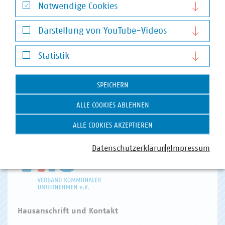
Notwendige Cookies
Notwendige Cookies
Darstellung von YouTube-Videos
VKU-Bereiche
Darstellung von YouTube-Videos
Statistik
Statistik
SPEICHERN
ALLE COOKIES ABLEHNEN
WASSER/ABWASSER
ENERGIEWIRTSCHAFT
ABFALLWIRTSCHAFT
RECHT
DIGITALISIERUNG/TK
ALLE COOKIES AKZEPTIEREN
Zum 
Datenschutzerklärung
Impressum
Hausanschrift und Kontakt