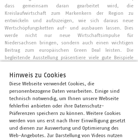
dass gemeinsam daran gearbeitet wird, die
Kreislaufwirtschaft zum Markenkern der Region zu
entwickeln und aufzuzeigen, wie sich daraus neue
Wertschöpfungsketten auf- und ausbauen lassen. Dies
werde nicht nur neue Wirtschaftsimpulse für
Niedersachsen bringen, sondern auch einen wichtigen
Beitrag zum europäischen Green Deal leisten. Die
begleitende Ausstellung präsentiere viele gute Beispiele
für Mehrwegsysteme, ressourcenschonende Verpackungen
und die Rettung wertvoller Rohstoffe aus alten
Hinweis zu Cookies
Elektrogeräten. Herr
Lahmann
betonte in seinen
Diese Webseite verwendet Cookies, die
Ausführungen die Bedeutung der Europäischen Woche der
personenbezogene Daten verarbeiten. Einige sind
Abfallvermeidung. Diese biete die Möglichkeit,
technisch notwendig, um Ihnen unsere Webseite
gemeinsam mit lokalen und kommunalen Partnern
fehlerfrei anbieten oder ihre Datenschutz-
innovative Ansätze zur Reduzierung von Abfällen
Präferenzen speichern zu können. Weitere Cookies
weiterzuentwickeln und umzusetzen. Herr
Mahns
führte
werden von uns erst nach Ihrer Einwilligung gesetzt
weiter aus, dass der Schutz von Umwelt und Klima eine
und dienen zur Auswertung und Optimierung des
der größten Herausforderungen unserer Zeit sei. Dabei
Web-Angebotes. Zur Darstellung von Videos nutzen