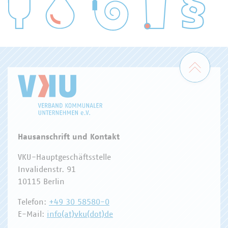
WASSER/ABWASSER
ENERGIEWIRTSCHAFT
ABFALLWIRTSCHAFT
RECHT
DIGITALISIERUNG/TK
Zum 
Hausanschrift und Kontakt
VKU-Hauptgeschäftsstelle
Invalidenstr. 91
10115 Berlin
Telefon:
+49 30 58580-0
E-Mail:
info(at)vku(dot)de