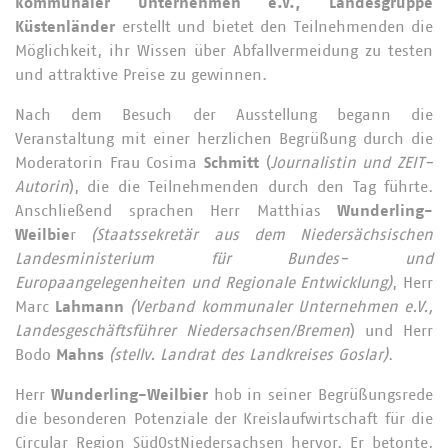
kommunaler Unternehmen e.V., Landesgruppe
Küstenländer
erstellt und bietet den Teilnehmenden die
Möglichkeit, ihr Wissen über Abfallvermeidung zu testen
und attraktive Preise zu gewinnen.
Nach dem Besuch der Ausstellung begann die
Veranstaltung mit einer herzlichen Begrüßung durch die
Moderatorin Frau Cosima
Schmitt
(
Journalistin und ZEIT-
Autorin
), die die Teilnehmenden durch den Tag führte.
Anschließend sprachen Herr Matthias
Wunderling-
Weilbie
r
(Staatssekretär aus dem Niedersächsischen
Landesministerium für Bundes- und
Europaangelegenheiten und Regionale Entwicklung)
, Herr
Marc
Lahmann
(Verband kommunaler Unternehmen e.V.,
Landesgeschäftsführer Niedersachsen/Bremen
) und Herr
Bodo
Mahns
(stellv. Landrat des Landkreises Goslar)
.
Herr
Wunderling-Weilbier
hob in seiner Begrüßungsrede
die besonderen Potenziale der Kreislaufwirtschaft für die
Circular Region SüdOstNiedersachsen hervor. Er betonte,