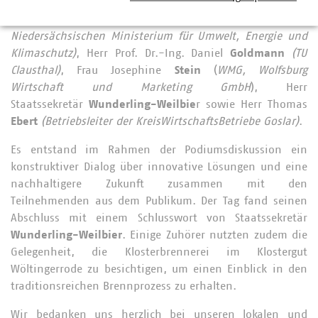
Wissenschaft, Wirtschaft und Politik diskutierten,
darunter Frau Anka
Dobslaw
(Staatssekretärin im
Niedersächsischen Ministerium für Umwelt, Energie und
Klimaschutz)
, Herr Prof. Dr.-Ing. Daniel
Goldmann
(TU
Clausthal)
, Frau Josephine
Stein
(
WMG, Wolfsburg
Wirtschaft und Marketing GmbH
), Herr
Staatssekretär
Wunderling-Weilbie
r sowie Herr Thomas
Ebert
(Betriebsleiter der KreisWirtschaftsBetriebe Goslar)
.
Es entstand im Rahmen der Podiumsdiskussion ein
konstruktiver Dialog über innovative Lösungen und eine
nachhaltigere Zukunft zusammen mit den
Teilnehmenden aus dem Publikum. Der Tag fand seinen
Abschluss mit einem Schlusswort von Staatssekretär
Wunderling-Weilbier
. Einige Zuhörer nutzten zudem die
Gelegenheit, die Klosterbrennerei im Klostergut
Wöltingerrode zu besichtigen, um einen Einblick in den
traditionsreichen Brennprozess zu erhalten.
Wir bedanken uns herzlich bei unseren lokalen und