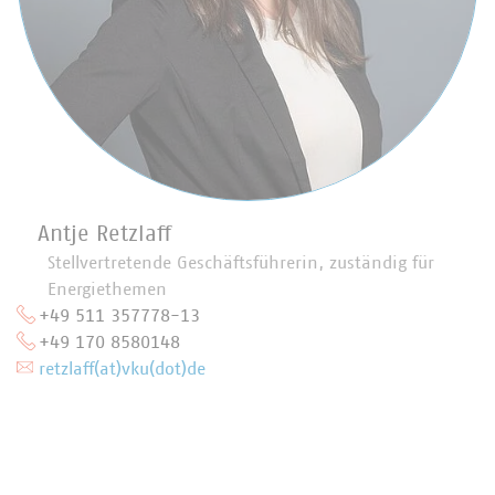
Antje Retzlaff
Stellvertretende Geschäftsführerin, zuständig für
Energiethemen
+49 511 357778-13
+49 170 8580148
retzlaff(at)vku(dot)de