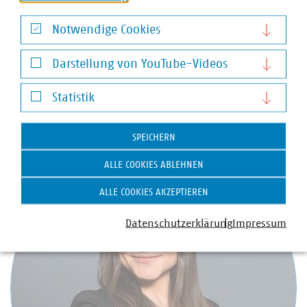
Notwendige Cookies
Marc Lahmann
Notwendige Cookies
Geschäftsführer
Darstellung von YouTube-Videos
+49 511357778-10
Darstellung von YouTube-Videos
+49 174 4969696
Statistik
lahmann(at)vku(dot)de
Statistik
SPEICHERN
ALLE COOKIES ABLEHNEN
ALLE COOKIES AKZEPTIEREN
Datenschutzerklärung
Impressum