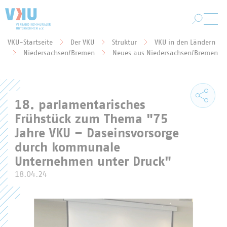
Zum Hauptinhalt springen
VKU-Startseite
Der VKU
Struktur
VKU in den Ländern
Sie befinden sich hier:
Niedersachsen/Bremen
Neues aus Niedersachsen/Bremen
18. parlamentarisches
Frühstück zum Thema "75
Jahre VKU – Daseinsvorsorge
durch kommunale
Unternehmen unter Druck"
18.04.24