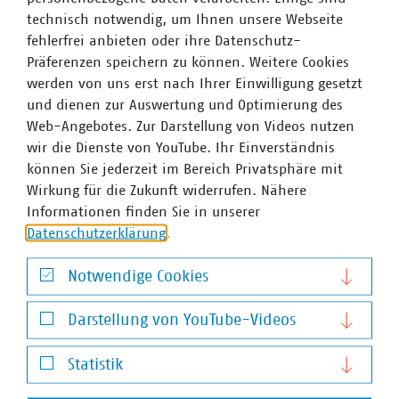
und mittlere Stadtwerke vor. Angebotsgegenstand des
technisch notwendig, um Ihnen unsere Webseite
kommunalen Unternehmens ist ein großes Netzwerk, in
fehlerfrei anbieten oder ihre Datenschutz-
dem kontinuierlich Ladesäulen gebaut und vernetzt
Präferenzen speichern zu können. Weitere Cookies
werden. Die Partner des Verbunds können ihren Kunden
werden von uns erst nach Ihrer Einwilligung gesetzt
so deutschlandweit sowie über die Grenzen hinaus
und dienen zur Auswertung und Optimierung des
zahlreiche Lademöglichkeiten in- und außerhalb
Web-Angebotes. Zur Darstellung von Videos nutzen
Deutschlands bieten. Allein im Jahr 2017 haben sich dem
wir die Dienste von YouTube. Ihr Einverständnis
Netzwerk 61 neue Stadtwerke angeschlossen.
können Sie jederzeit im Bereich Privatsphäre mit
Abschließend fasste Landesgeschäftsführer Dr. Reinhold
Wirkung für die Zukunft widerrufen. Nähere
Kassing zusammen, dass die Frage der Ausgestaltung
Informationen finden Sie in unserer
beim Thema Elektromobilität von großer Bedeutung ist:
Datenschutzerklärung
.
„Nur wenn vom Kunden her gedacht wird, können die
angebotenen Produkte erfolgreich sein!“ Er fügte hinzu,
Notwendige Cookies
dass die Elektromobilität einen idealen Ansatzpunkt
Notwendige Cookies
bietet, die beiden aktuell zentralen Themen kommunaler
Darstellung von YouTube-Videos
Unternehmen, Digitalisierung und Kooperationen, zu
Darstellung von YouTube-Videos
vereinen.
Statistik
Statistik