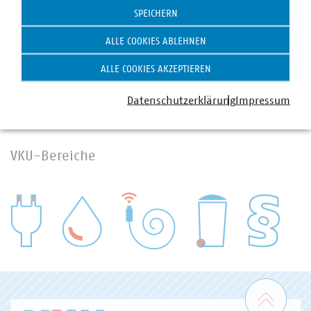
SPEICHERN
ALLE COOKIES ABLEHNEN
ALLE COOKIES AKZEPTIEREN
Datenschutzerklärung
Impressum
VKU-Bereiche
WASSER/ABWASSER
ENERGIEWIRTSCHAFT
ABFALLWIRTSCHAFT
RECHT
DIGITALISIERUNG/TK
Zum 