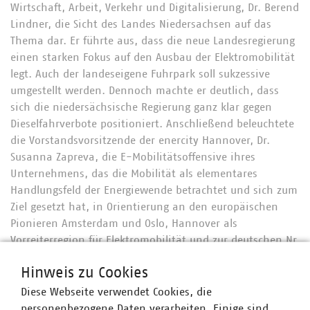
Wirtschaft, Arbeit, Verkehr und Digitalisierung, Dr. Berend
Lindner, die Sicht des Landes Niedersachsen auf das
Thema dar. Er führte aus, dass die neue Landesregierung
einen starken Fokus auf den Ausbau der Elektromobilität
legt. Auch der landeseigene Fuhrpark soll sukzessive
umgestellt werden. Dennoch machte er deutlich, dass
sich die niedersächsische Regierung ganz klar gegen
Dieselfahrverbote positioniert. Anschließend beleuchtete
die Vorstandsvorsitzende der enercity Hannover, Dr.
Susanna Zapreva, die E-Mobilitätsoffensive ihres
Unternehmens, das die Mobilität als elementares
Handlungsfeld der Energiewende betrachtet und sich zum
Ziel gesetzt hat, in Orientierung an den europäischen
Pionieren Amsterdam und Oslo, Hannover als
Vorreiterregion für Elektromobilität und zur deutschen Nr.
1 zu entwickeln. Ergänzend dazu stellte Dr. Mark Steffen
Hinweis zu Cookies
Walcher als Geschäftsführer der smartlab
Innovationsgesellschaft mbH und Betreiber der Plattform
Diese Webseite verwendet Cookies, die
ladenetz.de die Lösung seines Unternehmens für kleine
personenbezogene Daten verarbeiten. Einige sind