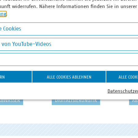
kunft widerrufen. Nähere Informationen finden Sie in unserer
ung
.
 Cookies
okies
g von YouTube-Videos
on YouTube-Videos
ERN
ALLE COOKIES ABLEHNEN
ALLE COOK
Datenschutze
ABWASSER
DIGITALISIERUNG/TK
AB