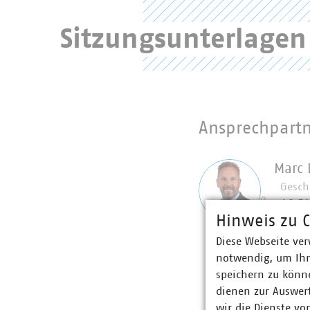
Mitgliederberei
Sitzungsunterlage
Benutzername
Passwort
Ansprechpart
Marc
Gesch
+49 5
Hinweis zu C
+49 1
Passwort verges
lahman
Diese Webseite ver
notwendig, um Ihn
speichern zu könne
dienen zur Auswer
wir die Dienste vo