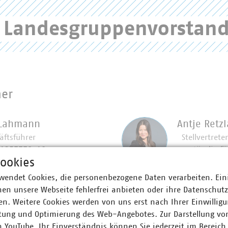
ch anzumelden.
n Landesgruppenvorstan
ner
 Lahmann
Antje Retzl
äftsführer
Stellvertret
11357778-10
zuständig f
ookies
74 4969696
+49 511 357
sen?
n(at)vku(dot)de
+49 170 858
wendet Cookies, die personenbezogene Daten verarbeiten. Ein
retzlaff(at)vk
en unsere Webseite fehlerfrei anbieten oder ihre Datenschut
n. Weitere Cookies werden von uns erst nach Ihrer Einwilligu
tung und Optimierung des Web-Angebotes. Zur Darstellung vo
n YouTube. Ihr Einverständnis können Sie jederzeit im Bereich