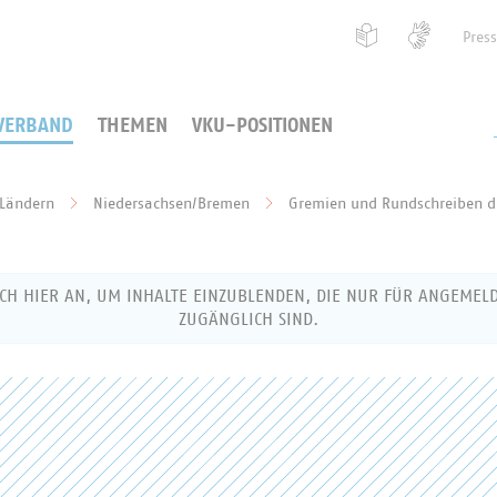
Pres
VERBAND
THEMEN
VKU-POSITIONEN
 Ländern
Niedersachsen/Bremen
Gremien und Rundschreiben d
ICH HIER AN, UM INHALTE EINZUBLENDEN, DIE NUR FÜR ANGEMEL
ZUGÄNGLICH SIND.
g als VKU-Mitglied
 Benutzernamen (Ihre E-Mail-Adresse) und Ihr Passwort ein,