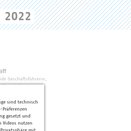
d 2022
aff
ende Geschäftsführerin,
ür Energiethemen
778-13
0148
ige sind technisch
u(dot)de
z-Präferenzen
ng gesetzt und
n Videos nutzen
 Privatsphäre mit