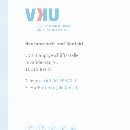
Hausanschrift und Kontakt
VKU-Hauptgeschäftsstelle
Invalidenstr. 91
10115 Berlin
Telefon:
+49 30 58580-0
E-Mail:
info(at)vku(dot)de
Facebook
Instagram
YouTube
XING
LinkedIn