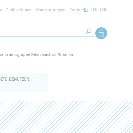
DE
EN
FR
se
Publikationen
Veranstaltungen
Kontakt
Suchbegriff
Als Mitglied anmel
Suche starten
er Landesgruppe Niedersachsen/Bremen
DETE BENUTZER
 um sich für den