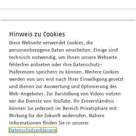
Benutzername
VKU-Bereiche
Hinweis zu Cookies
Passwort
Diese Webseite verwendet Cookies, die
personenbezogene Daten verarbeiten. Einige sind
technisch notwendig, um Ihnen unsere Webseite
fehlerfrei anbieten oder ihre Datenschutz-
Präferenzen speichern zu können. Weitere Cookies
WASSER/ABWASSER
ENERGIEWIRTSCHAFT
ABFALLWIRTSCHAFT
RECHT
DIGITALISIERUNG/TK
werden von uns erst nach Ihrer Einwilligung gesetzt
und dienen zur Auswertung und Optimierung des
Zum 
Passwort vergessen?
Web-Angebotes. Zur Darstellung von Videos nutzen
wir die Dienste von YouTube. Ihr Einverständnis
können Sie jederzeit im Bereich Privatsphäre mit
Wirkung für die Zukunft widerrufen. Nähere
Informationen finden Sie in unserer
Datenschutzerklärung
.