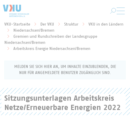
Zum Hauptinhalt springen
VKU-Startseite
Der VKU
Struktur
VKU in den Ländern
Niedersachsen/Bremen
Gremien und Rundschreiben der Landesgruppe
Sie befinden sich hier:
Niedersachsen/Bremen
Arbeitskreis Energie Niedersachsen/Bremen
MELDEN SIE SICH HIER AN, UM INHALTE EINZUBLENDEN, DIE
NUR FÜR ANGEMELDETE BENUTZER ZUGÄNGLICH SIND.
Sitzungsunterlagen Arbeitskreis
Anmeldung als VKU-Mitglied
Netze/Erneuerbare Energien 2022
Geben Sie Ihren Benutzernamen (Ihre E-Mail-
Adresse) und Ihr Passwort ein, um sich für den
Mitgliederbereich anzumelden.