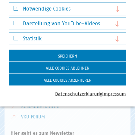
Hausanschrift und Kontakt
Notwendige Cookies
VKU-Hauptgeschäftsstelle
Notwendige Cookies
Invalidenstr. 91
Darstellung von YouTube-Videos
10115 Berlin
Darstellung von YouTube-Videos
Statistik
Telefon:
+49 30 58580-0
Statistik
E-Mail:
info(at)vku(dot)de
SPEICHERN
VKU Angebote
ALLE COOKIES ABLEHNEN
VKU AKADEMIE
ALLE COOKIES AKZEPTIEREN
VKU VERLAG
Datenschutzerklärung
Impressum
KOMMUNAL KANN
KOMMUNALDIGITAL
VKU FORUM
Hier geht es zum Newsletter