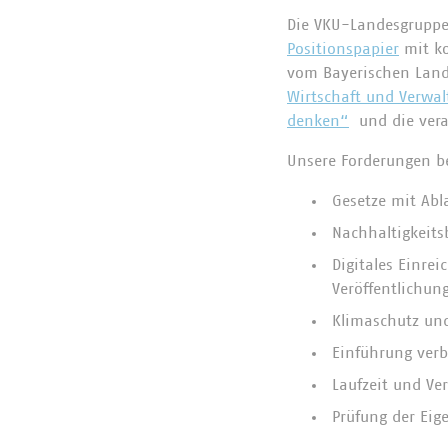
Die VKU-Landesgrupp
Positionspapier
mit ko
vom Bayerischen Land
Wirtschaft und Verwal
denken“
und die veran
Unsere Forderungen be
Gesetze mit Abl
Nachhaltigkeit
Digitales Einre
Veröffentlichun
Klimaschutz un
Einführung verb
Laufzeit und V
Prüfung der Ei