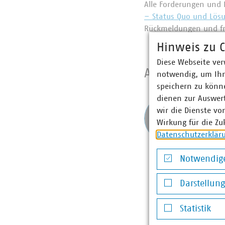
Alle Forderungen und 
– Status Quo und Lös
Rückmeldungen und fr
Hinweis zu C
Diese Webseite ver
Ansprechpart
notwendig, um Ihn
speichern zu könne
dienen zur Auswer
Morit
wir die Dienste vo
Senio
Wirkung für die Zu
+49 89
Datenschutzerklär
malusk
Notwendige
Notwendige Co
Darstellun
Darstellung v
Statistik
Statistik