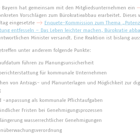
e Bayern hat gemeinsam mit den Mitgliedsunternehmen ein
nkreten Vorschlägen zum Bürokratieabbau erarbeitet. Dieses w
tag eingesetzte
Enquete-Kommission zum Thema „Potenzial
tung entfesseln – Das Leben leichter machen, Bürokratie abb
twortlichen Minister versandt. Eine Reaktion ist bislang au
treffen unter anderem folgende Punkte:
aufdatum führen zu Planungsunsicherheit
sberichterstattung für kommunale Unternehmen
ichen von Antrags- und Planunterlagen und Möglichkeit zur dig
g
d -anpassung als kommunale Pflichtaufgaben
indlicher Fristen bei Genehmigungsprozessen
erlängerung wasserrechtlicher Genehmigungen
genüberwachungsverordnung