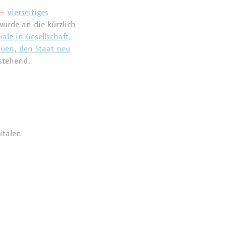
vierseitiges
urde an die kürzlich
e in Gesellschaft,
auen, den Staat neu
sstehend.
italen