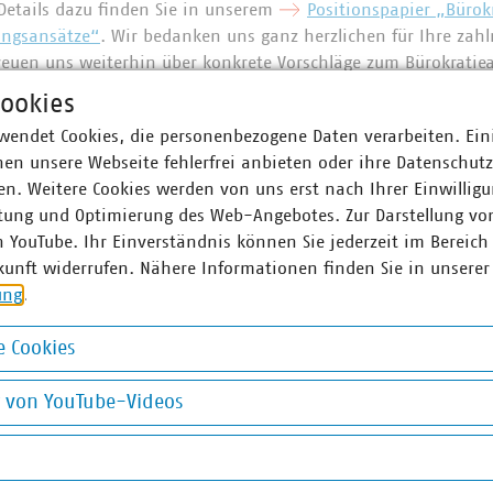
Details dazu finden Sie in unserem
Positionspapier „Bürok
ungsansätze“
. Wir bedanken uns ganz herzlichen für Ihre zahl
euen uns weiterhin über konkrete Vorschläge zum Bürokratie
ookies
wendet Cookies, die personenbezogene Daten verarbeiten. Ein
ner
en unsere Webseite fehlerfrei anbieten oder ihre Datenschut
n. Weitere Cookies werden von uns erst nach Ihrer Einwilligu
tung und Optimierung des Web-Angebotes. Zur Darstellung vo
z Englberger Maluska
Anne-Soph
n YouTube. Ihr Einverständnis können Sie jederzeit im Bereich
r-Fachgebietsleiter
Senior-Fachg
kunft widerrufen. Nähere Informationen finden Sie in unserer
 2361 5321
0171 753966
ung
.
a(at)vku(dot)de
doernbrack(at
 Cookies
okies
g von YouTube-Videos
on YouTube-Videos