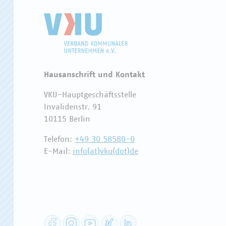
Hausanschrift und Kontakt
VKU-Hauptgeschäftsstelle
Invalidenstr. 91
10115 Berlin
Telefon:
+49 30 58580-0
E-Mail:
info(at)vku(dot)de
Facebook
Instagram
YouTube
XING
LinkedIn