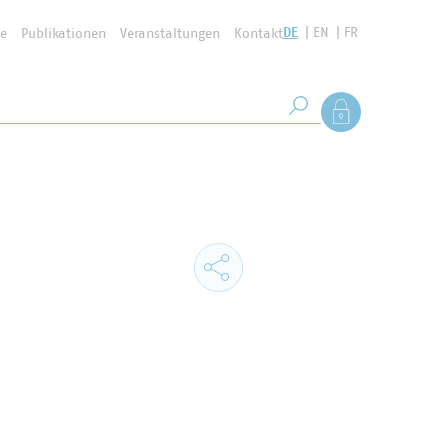
DE
EN
FR
se
Publikationen
Veranstaltungen
Kontakt
Suchbegriff
Als Mitglied anmel
Suche starten