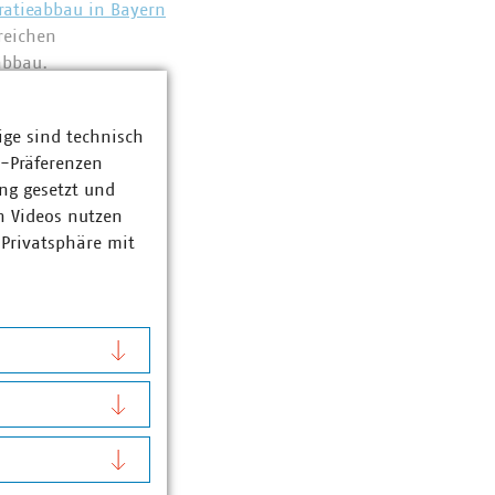
ratieabbau in Bayern
reichen
abbau.
ige sind technisch
z-Präferenzen
ng gesetzt und
n Videos nutzen
ie Dörnbrack
 Privatsphäre mit
ebietsleiterin
3
)vku(dot)de