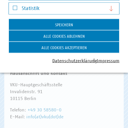
Darstellung von YouTube-Videos
Statistik
WASSER/ABWASSER
ENERGIEWIRTSCHAFT
ABFALLWIRTSCHAFT
RECHT
Statistik
DIGITALISIERUNG/TK
SPEICHERN
Zum 
ALLE COOKIES ABLEHNEN
ALLE COOKIES AKZEPTIEREN
Datenschutzerklärung
Impressum
Hausanschrift und Kontakt
VKU-Hauptgeschäftsstelle
Invalidenstr. 91
10115 Berlin
Telefon:
+49 30 58580-0
E-Mail:
info(at)vku(dot)de