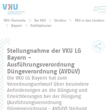
Zum Hauptinhalt springen
VKU-Startseite
Der VKU
Struktur
VKU in den Ländern
Sie befinden sich hier:
Bayern
Publikationen
Stellungnahme der VKU LG
Bayern -
Ausführungsverordnung
Düngeverordnung (AVDüV)
Die VKU LG Bayern hat zum
Verordnungsentwurf über besondere
Anforderungen an die Düngung und
Erleichterungen bei der Düngung
(Ausführungsverordnung
Düngeverordnung - AVDüV) Stellung