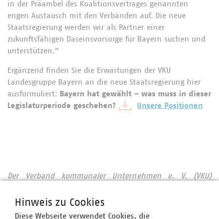
in der Präambel des Koalitionsvertrages genannten
engen Austausch mit den Verbänden auf. Die neue
Staatsregierung werden wir als Partner einer
zukunftsfähigen Daseinsvorsorge für Bayern suchen und
unterstützen.“
Ergänzend finden Sie die Erwartungen der VKU
Landesgruppe Bayern an die neue Staatsregierung hier
ausformuliert:
Bayern hat gewählt – was muss in dieser
Legislaturperiode geschehen?
Unsere Positionen
Der Verband kommunaler Unternehmen e. V. (VKU)
vertritt über 1.550 Stadtwerke und
kommunalwirtschaftliche Unternehmen in den Bereichen
Hinweis zu Cookies
Energie, Wasser/Abwasser, Abfallwirtschaft sowie
Diese Webseite verwendet Cookies, die