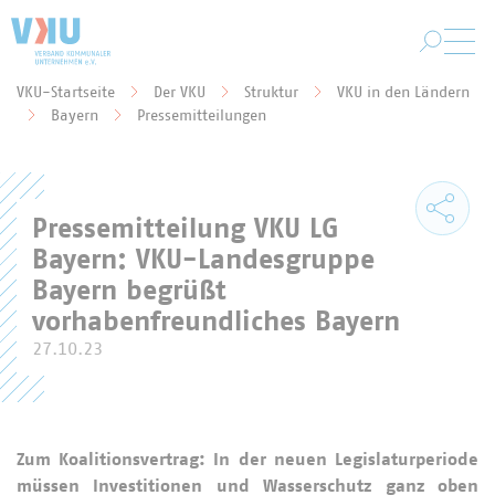
Zum Hauptinhalt springen
VKU-Startseite
Der VKU
Struktur
VKU in den Ländern
Sie befinden sich hier:
Bayern
Pressemitteilungen
Pressemitteilung VKU LG
Bayern: VKU-Landesgruppe
Bayern begrüßt
vorhabenfreundliches Bayern
27.10.23
Zum Koalitionsvertrag: In der neuen Legislaturperiode
müssen Investitionen und Wasserschutz ganz oben