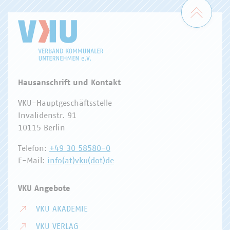
Zum 
Hausanschrift und Kontakt
VKU-Hauptgeschäftsstelle
Invalidenstr. 91
10115 Berlin
Telefon:
+49 30 58580-0
E-Mail:
info(at)vku(dot)de
VKU Angebote
VKU AKADEMIE
VKU VERLAG