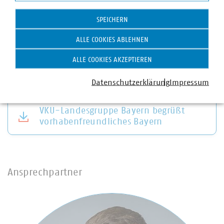
organisiert. Die VKU-Mitgliedsunternehmen in Bayern
Statistik
leisten jährlich Investitionen in Höhe von über 2,5
SPEICHERN
Milliarden Euro, erwirtschaften einen Umsatz von fast 18
Milliarden Euro und sind wichtiger Arbeitgeber für über
ALLE COOKIES ABLEHNEN
41.000 Beschäftigte.
ALLE COOKIES AKZEPTIEREN
Datenschutzerklärung
Impressum
VKU-Landesgruppe Bayern begrüßt
vorhabenfreundliches Bayern
Ansprechpartner