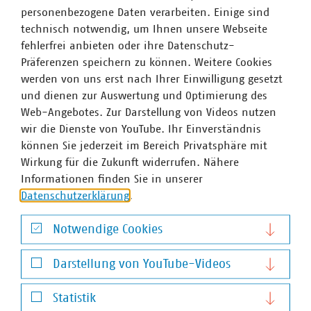
Telekommunikation. Mit über 300.000 Beschäftigten
personenbezogene Daten verarbeiten. Einige sind
wurden 2021 Umsatzerlöse von 141 Milliarden Euro
technisch notwendig, um Ihnen unsere Webseite
erwirtschaftet und mehr als 17 Milliarden Euro investiert.
fehlerfrei anbieten oder ihre Datenschutz-
Im Endkundensegment haben die VKU-
Präferenzen speichern zu können. Weitere Cookies
Mitgliedsunternehmen signifikante Marktanteile in
werden von uns erst nach Ihrer Einwilligung gesetzt
zentralen Ver- und Entsorgungsbereichen: Strom 66
und dienen zur Auswertung und Optimierung des
Prozent, Gas 60 Prozent, Wärme 88 Prozent, Trinkwasser
Web-Angebotes. Zur Darstellung von Videos nutzen
89 Prozent, Abwasser 45 Prozent. Die kommunale
wir die Dienste von YouTube. Ihr Einverständnis
Abfallwirtschaft entsorgt jeden Tag 31.500 Tonnen Abfall
können Sie jederzeit im Bereich Privatsphäre mit
und hat seit 1990 rund 78 Prozent ihrer CO2-Emissionen
Wirkung für die Zukunft widerrufen. Nähere
eingespart – damit ist sie der Hidden Champion des
Informationen finden Sie in unserer
Klimaschutzes. Immer mehr Mitgliedsunternehmen
Datenschutzerklärung
.
engagieren sich im Breitbandausbau: 206 Unternehmen
investieren pro Jahr über 822 Millionen Euro. Künftig
Notwendige Cookies
wollen 80 Prozent der kommunalen Unternehmen den
Notwendige Cookies
Mobilfunkunternehmen Anschlüsse für Antennen an ihr
Darstellung von YouTube-Videos
Glasfasernetz anbieten.
Zahlen Daten Fakten 2023
Darstellung von YouTube-Videos
Statistik
In Bayern sind 214 kommunale Unternehmen im VKU