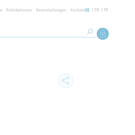
DE
EN
FR
se
Publikationen
Veranstaltungen
Kontakt
Suchbegriff
Als Mitglied anmel
Suche starten
n