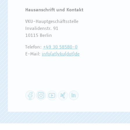
Hausanschrift und Kontakt
VKU-Hauptgeschäftsstelle
Invalidenstr. 91
10115 Berlin
Telefon:
+49 30 58580-0
E-Mail:
info(at)vku(dot)de
Facebook
Instagram
YouTube
XING
LinkedIn