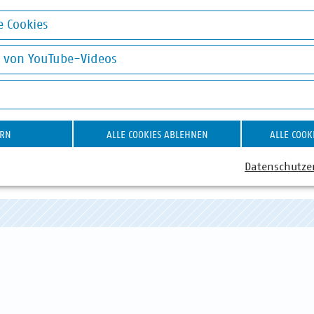
 Cookies
okies
g von YouTube-Videos
on YouTube-Videos
ERN
ALLE COOKIES ABLEHNEN
ALLE COOK
ABWASSER
DIGITALISIERUNG/TK
AB
Datenschutze