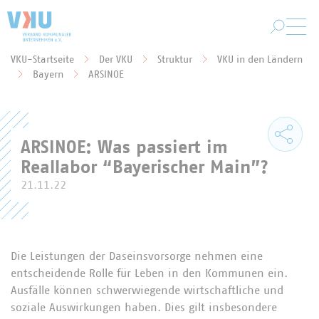
Zum Hauptinhalt springen
VKU-Startseite
Der VKU
Struktur
VKU in den Ländern
Sie befinden sich hier:
Bayern
ARSINOE
ARSINOE: Was passiert im
Reallabor “Bayerischer Main”?
21.11.22
Die Leistungen der Daseinsvorsorge nehmen eine
entscheidende Rolle für Leben in den Kommunen ein.
Ausfälle können schwerwiegende wirtschaftliche und
soziale Auswirkungen haben. Dies gilt insbesondere