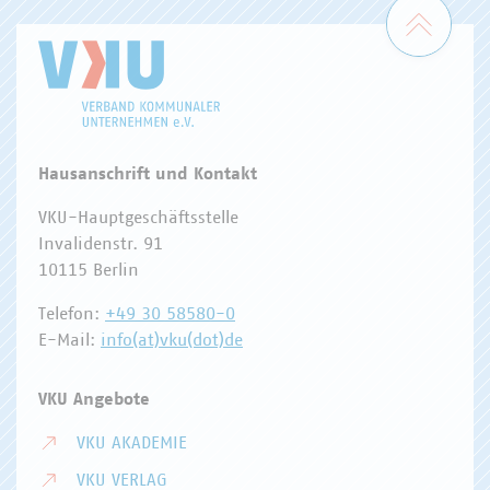
Zum 
Hausanschrift und Kontakt
VKU-Hauptgeschäftsstelle
Invalidenstr. 91
10115 Berlin
Telefon:
+49 30 58580-0
E-Mail:
info(at)vku(dot)de
VKU Angebote
VKU AKADEMIE
VKU VERLAG