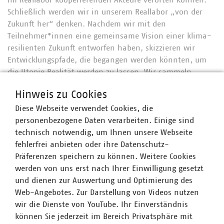
im Reallabor kooperierenden Akteure verorten können.
Schließlich werden wir in unserem Reallabor „von der
Zukunft her“ denken. Nachdem wir mit den
Teilnehmer*innen eine gemeinsame Vision einer klima-
resilienten Zukunft entworfen haben, skizzieren wir
Entwicklungspfade, die begangen werden könnten, um
die Utopie Realität werden zu lassen. Wir sammeln
innovative Ideen zur Klimaanpassung und fördern im
Hinweis zu Cookies
Rahmen einzelne Ideen auch finanziell. Diese Förderung
kann nicht nur Teilnehmer*innen im Reallabor zu Gute
Diese Webseite verwendet Cookies, die
kommen. Über die Details des Förderprozesses
personenbezogene Daten verarbeiten. Einige sind
informieren wir Sie in den nächsten Monaten.
technisch notwendig, um Ihnen unsere Webseite
fehlerfrei anbieten oder ihre Datenschutz-
Kurz informiert: Das Projekt ARSINOE & die Fallstudie
Präferenzen speichern zu können. Weitere Cookies
„Bayerischer Main“
werden von uns erst nach Ihrer Einwilligung gesetzt
und dienen zur Auswertung und Optimierung des
Das HORIZON-2020-Projekt ARSINOE zielt darauf ab, ein
Web-Angebotes. Zur Darstellung von Videos nutzen
Ökosystem für innovative Lösungen zur Anpassung an
wir die Dienste von YouTube. Ihr Einverständnis
den Klimawandel aufzubauen. Es leistet damit einen
können Sie jederzeit im Bereich Privatsphäre mit
Beitrag zur Schaffung klima-resilienter Regionen in