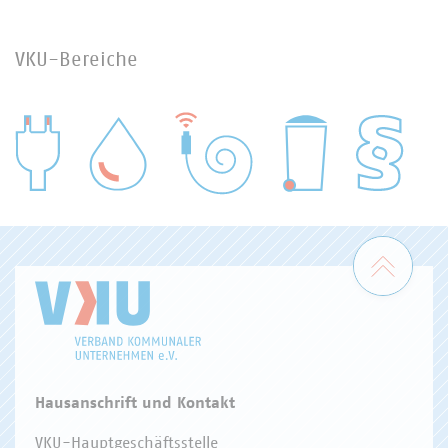
VKU-Bereiche
WASSER/ABWASSER
ENERGIEWIRTSCHAFT
ABFALLWIRTSCHAFT
RECHT
DIGITALISIERUNG/TK
Zum 
Hausanschrift und Kontakt
VKU-Hauptgeschäftsstelle