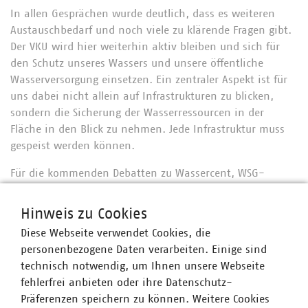
In allen Gesprächen wurde deutlich, dass es weiteren
Austauschbedarf und noch viele zu klärende Fragen gibt.
Der VKU wird hier weiterhin aktiv bleiben und sich für
den Schutz unseres Wassers und unsere öffentliche
Wasserversorgung einsetzen. Ein zentraler Aspekt ist für
uns dabei nicht allein auf Infrastrukturen zu blicken,
sondern die Sicherung der Wasserressourcen in der
Fläche in den Blick zu nehmen. Jede Infrastruktur muss
gespeist werden können.
Für die kommenden Debatten zu Wassercent, WSG-
Verfahren etc. möchten wir zeitnah mit Ihnen unsere
grundsätzliche Positionierung erarbeiten und dafür im
Hinweis zu Cookies
Herbst mit den Mitgliedsunternehmen der Landesgruppe
Diese Webseite verwendet Cookies, die
Bayern in einer „ad-hoc Expertisengruppe Wasser“
personenbezogene Daten verarbeiten. Einige sind
Beratungen starten. Bei Interesse an einer Mitwirkung
technisch notwendig, um Ihnen unsere Webseite
freut sich
Anne-Sophie Dörnbrack
über Ihre
fehlerfrei anbieten oder ihre Datenschutz-
Nachricht.
Präferenzen speichern zu können. Weitere Cookies