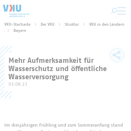
Zum Hauptinhalt springen
VKU-Startseite
Der VKU
Struktur
VKU in den Ländern
Sie befinden sich hier:
Bayern
Mehr Aufmerksamkeit für
Wasserschutz und öffentliche
Wasserversorgung
03.08.23
Im diesjährigen Frühling und zum Sommeranfang stand