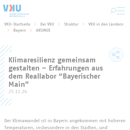
Zum Hauptinhalt springen
VKU-Startseite
Der VKU
Struktur
VKU in den Ländern
Sie befinden sich hier:
Bayern
ARSINOE
Klimaresilienz gemeinsam
gestalten – Erfahrungen aus
dem Reallabor “Bayerischer
Main”
25.11.24
Der Klimawandel ist in Bayern angekommen mit höheren
Temperaturen, insbesondere in den Städten, und