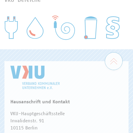
VKU-Bereiche
WASSER/ABWASSER
ENERGIEWIRTSCHAFT
ABFALLWIRTSCHAFT
RECHT
DIGITALISIERUNG/TK
Zum 
Hausanschrift und Kontakt
VKU-Hauptgeschäftsstelle
Invalidenstr. 91
10115 Berlin