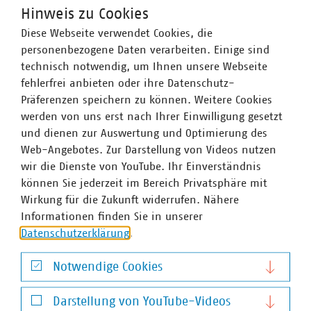
Das
Dokument
im Anhang beschreibt die Methode
Hinweis zu Cookies
und Ergebnisse. Beispielhafte Maßnahmenvorschläge aus
Diese Webseite verwendet Cookies, die
den Diskussionen im Reallabor finden Sie
hier
.
personenbezogene Daten verarbeiten. Einige sind
technisch notwendig, um Ihnen unsere Webseite
fehlerfrei anbieten oder ihre Datenschutz-
Die VKU Landesgruppe Bayern ist Teil des unter Horizon
Präferenzen speichern zu können. Weitere Cookies
2020 geförderten Projekts ARSINOE (Grant Agreement:
werden von uns erst nach Ihrer Einwilligung gesetzt
101037424). Das Projekt ist eines von 90 Projekten für
und dienen zur Auswertung und Optimierung des
die Umsetzung des European Green Deal und wird mit
Web-Angebotes. Zur Darstellung von Videos nutzen
über 15 Millionen Euro von der Europäischen Union
wir die Dienste von YouTube. Ihr Einverständnis
gefördert. Im Rahmen des Projekts untersuchen 41
können Sie jederzeit im Bereich Privatsphäre mit
Projektpartner aus ganz Europa vier Jahre lang, wie die
Wirkung für die Zukunft widerrufen. Nähere
Anpassung an den Klimawandel in verschiedenen
Informationen finden Sie in unserer
europäischen Regionen gelingen kann. Dabei liegt der
Datenschutzerklärung
.
Fokus auf Systemlösungen und innovativen Ansätzen, die
aus den Modellregionen in andere Regionen übertragen
Notwendige Cookies
und dort nutzbar gemacht werden können. So trägt das
Notwendige Cookies
Projekt zur Umsetzung des European Green Deal bei und
Darstellung von YouTube-Videos
steigert die Resilienz im Klimawandel.