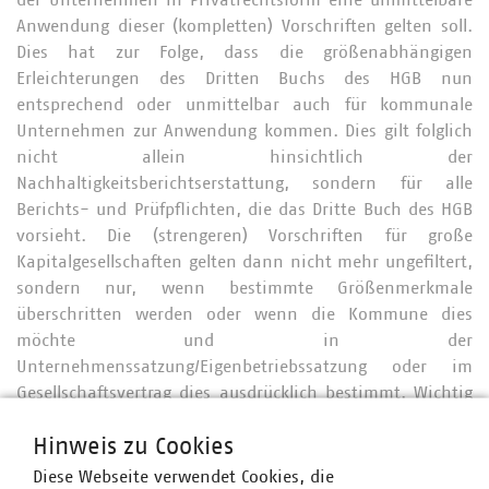
der Unternehmen in Privatrechtsform eine unmittelbare
Anwendung dieser (kompletten) Vorschriften gelten soll.
Dies hat zur Folge, dass die größenabhängigen
Erleichterungen des Dritten Buchs des HGB nun
entsprechend oder unmittelbar auch für kommunale
Unternehmen zur Anwendung kommen. Dies gilt folglich
nicht allein hinsichtlich der
Nachhaltigkeitsberichtserstattung, sondern für alle
Berichts- und Prüfpflichten, die das Dritte Buch des HGB
vorsieht. Die (strengeren) Vorschriften für große
Kapitalgesellschaften gelten dann nicht mehr ungefiltert,
sondern nur, wenn bestimmte Größenmerkmale
überschritten werden oder wenn die Kommune dies
möchte und in der
Unternehmenssatzung/Eigenbetriebssatzung oder im
Gesellschaftsvertrag dies ausdrücklich bestimmt. Wichtig
ist, dass Unternehmen in öffentlich-rechtlicher
Hinweis zu Cookies
Rechtsform, die die Größenkriterien einer großen
Kapitalgesellschaft gem. § 267 des Handelsgesetzbuchs
Diese Webseite verwendet Cookies, die