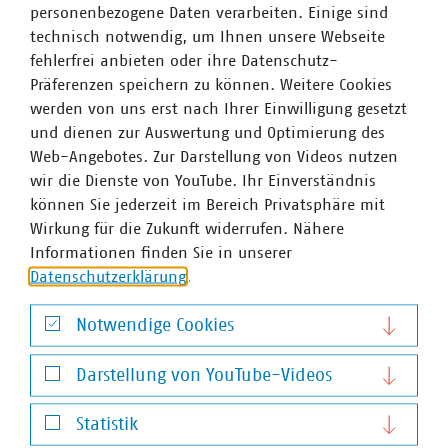
erfüllen, schließlich noch das Vorliegen einer Pflicht zur
personenbezogene Daten verarbeiten. Einige sind
Lageberichterstattung gem. § 6b des
technisch notwendig, um Ihnen unsere Webseite
Energiewirtschaftsgesetzes (EnWG) ausschließen können
fehlerfrei anbieten oder ihre Datenschutz-
müssen. Diese Norm verpflichtet sog. vertikal integrierte
Präferenzen speichern zu können. Weitere Cookies
Unternehmen i. S. d. § 3 Nr. 38 EnWG oder
werden von uns erst nach Ihrer Einwilligung gesetzt
entsprechende Unternehmensgruppen, die nicht nur im
und dienen zur Auswertung und Optimierung des
Bereich Strom- oder Gasnetzbetrieb tätig sind, sondern
Web-Angebotes. Zur Darstellung von Videos nutzen
auch in den Bereichen Erzeugung oder Vertrieb von Strom
wir die Dienste von YouTube. Ihr Einverständnis
oder Gas, zur Lageberichterstattung nach den HGB-
können Sie jederzeit im Bereich Privatsphäre mit
Vorgaben für große Kapitalgesellschaften und damit
Wirkung für die Zukunft widerrufen. Nähere
künftig auch zur Nachhaltigkeitsberichterstattung.
Informationen finden Sie in unserer
Datenschutzerklärung
.
Notwendige Cookies
Ansprechpartner
Notwendige Cookies
Darstellung von YouTube-Videos
Darstellung von YouTube-Videos
Statistik