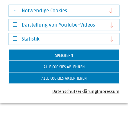
Notwendige Cookies
Notwendige Cookies
Darstellung von YouTube-Videos
Darstellung von YouTube-Videos
Statistik
Statistik
SPEICHERN
ALLE COOKIES ABLEHNEN
Moritz Englberger Maluska
Senior-Fachgebietsleiter
ALLE COOKIES AKZEPTIEREN
+49 89 2361 5321
Datenschutzerklärung
Impressum
maluska(at)vku(dot)de