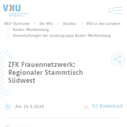
Zum Hauptinhalt springen
VKU-Startseite
Der VKU
Struktur
VKU in den Ländern
Baden-Württemberg
Sie befinden sich hier:
Veranstaltungen der Landesgruppe Baden-Württemberg
ZFK Frauennetzwerk:
Regionaler Stammtisch
Südwest
ICS Download
Am 24.9.2026