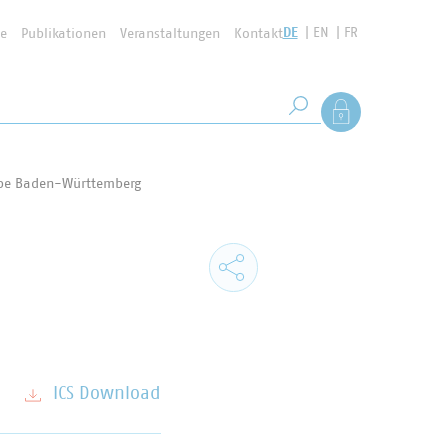
DE
EN
FR
se
Publikationen
Veranstaltungen
Kontakt
Suchbegriff
Als Mitglied anmel
Suche starten
ppe Baden-Württemberg
ICS Download