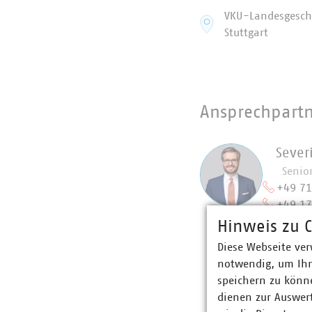
VKU-Landesgeschä
Stuttgart
Ansprechpart
Sever
Senio
+49 7
+49 1
maier(
Hinweis zu C
Diese Webseite ver
notwendig, um Ihn
speichern zu könne
dienen zur Auswer