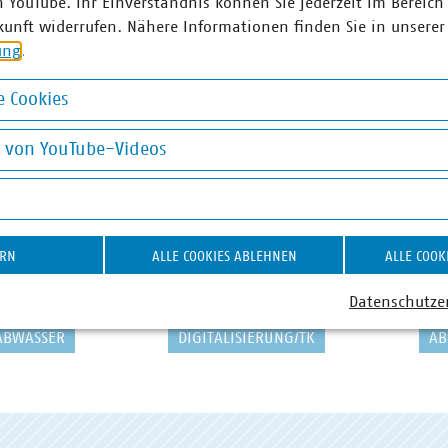
n YouTube. Ihr Einverständnis können Sie jederzeit im Bereich
kunft widerrufen. Nähere Informationen finden Sie in unserer
ung
.
 Cookies
okies
g von YouTube-Videos
on YouTube-Videos
ERN
ALLE COOKIES ABLEHNEN
ALLE COOK
Datenschutze
ABWASSER
DIGITALISIERUNG/TK
AB