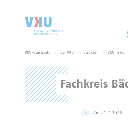
Zum Hauptinhalt springen
Zur Suche springen
VKU-Startseite
Der VKU
Struktur
VKU in den
Sie befinden sich hier:
Fachkreis B
Am 21.7.2026