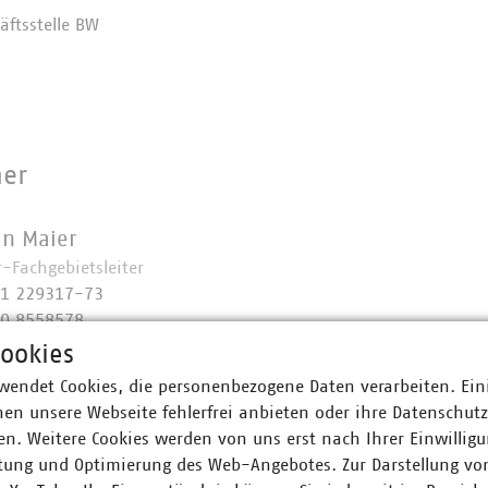
ftsstelle BW
ner
in Maier
r-Fachgebietsleiter
11 229317-73
70 8558578
at)vku(dot)de
ookies
wendet Cookies, die personenbezogene Daten verarbeiten. Ein
en unsere Webseite fehlerfrei anbieten oder ihre Datenschut
n. Weitere Cookies werden von uns erst nach Ihrer Einwilligu
tung und Optimierung des Web-Angebotes. Zur Darstellung vo