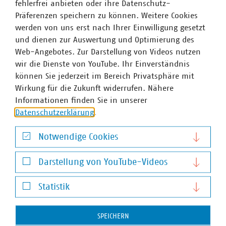
Parkraum datengestützt managen" kostenlos
fehlerfrei anbieten oder ihre Datenschutz-
herunterladen
.
Präferenzen speichern zu können. Weitere Cookies
werden von uns erst nach Ihrer Einwilligung gesetzt
und dienen zur Auswertung und Optimierung des
Web-Angebotes. Zur Darstellung von Videos nutzen
Ansprechpartner
wir die Dienste von YouTube. Ihr Einverständnis
können Sie jederzeit im Bereich Privatsphäre mit
Wirkung für die Zukunft widerrufen. Nähere
Informationen finden Sie in unserer
Datenschutzerklärung
.
Notwendige Cookies
Notwendige Cookies
Darstellung von YouTube-Videos
Darstellung von YouTube-Videos
Statistik
Statistik
SPEICHERN