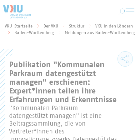
Zum Hauptinhalt springen
VKU-Startseite
Der VKU
Struktur
VKU in den Ländern
Sie befinden sich hier:
Baden-Württemberg
Meldungen aus Baden-Württemberg
Publikation "Kommunalen
Parkraum datengestützt
managen" erschienen:
Expert*innen teilen ihre
Erfahrungen und Erkenntnisse
"Kommunalen Parkraum
datengestützt managen" ist eine
Beitragssammlung, die von
Vertreter*innen des
Innovationsnetzwerks Datengestütztes