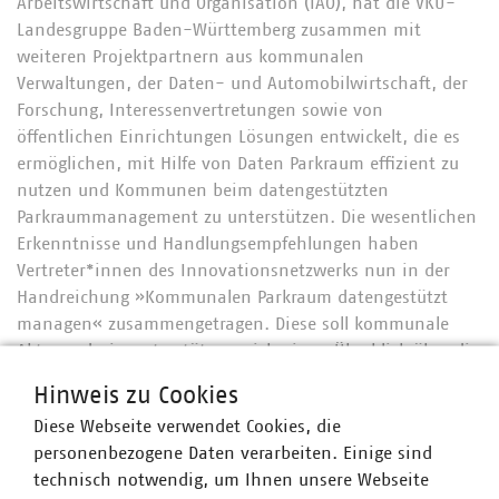
Arbeitswirtschaft und Organisation (IAO), hat die VKU-
Landesgruppe Baden-Württemberg zusammen mit
weiteren Projektpartnern aus kommunalen
Verwaltungen, der Daten- und Automobilwirtschaft, der
Forschung, Interessenvertretungen sowie von
öffentlichen Einrichtungen Lösungen entwickelt, die es
ermöglichen, mit Hilfe von Daten Parkraum effizient zu
nutzen und Kommunen beim datengestützten
Parkraummanagement zu unterstützen. Die wesentlichen
Erkenntnisse und Handlungsempfehlungen haben
Vertreter*innen des Innovationsnetzwerks nun in der
Handreichung »Kommunalen Parkraum datengestützt
managen« zusammengetragen. Diese soll kommunale
Akteure darin unterstützen, sich einen Überblick über die
wichtigsten Schritte und Stolpersteine auf dem Weg zu
Hinweis zu Cookies
einem datengestützten Parkraummanagement zu
Diese Webseite verwendet Cookies, die
verschaffen.
personenbezogene Daten verarbeiten. Einige sind
Hier können Sie sich die Publikation "Kommunalen
technisch notwendig, um Ihnen unsere Webseite