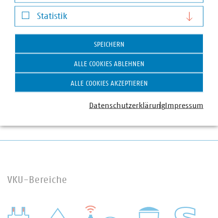
Darstellung von YouTube-Videos
Statistik
Dr. Tobias Bringmann
Statistik
Geschäftsführer
+49 711 229317-70
SPEICHERN
lg-bw(at)vku(dot)de
ALLE COOKIES ABLEHNEN
ALLE COOKIES AKZEPTIEREN
Datenschutzerklärung
Impressum
VKU-Bereiche