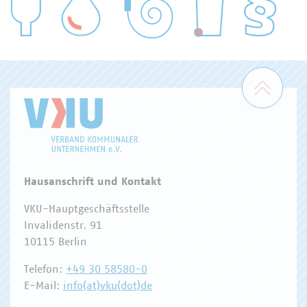
WASSER/ABWASSER
ENERGIEWIRTSCHAFT
ABFALLWIRTSCHAFT
RECHT
DIGITALISIERUNG/TK
Zum 
Hausanschrift und Kontakt
VKU-Hauptgeschäftsstelle
Invalidenstr. 91
10115 Berlin
Telefon:
+49 30 58580-0
E-Mail:
info(at)vku(dot)de