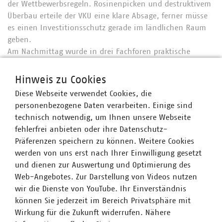
der Wettbewerbsregeln. Rosinenpicken und destruktivem
Überbau erteile der VKU eine klare Absage, ferner müsse
es einen Investitionsschutz gerade im ländlichen Raum
geben.
Am Nachmittag wurde in drei Fachforen praktische
Fragen des Breitbandausbaus sowie der Digitalisierung
diskutiert. Ob die Kommunen nur Lückenbüßer sind und
Hinweis zu Cookies
wie der kommunale Breitbandausbau forciert werden
Diese Webseite verwendet Cookies, die
kann, wurde am Thementisch von Bürgermeister Jürgen
personenbezogene Daten verarbeiten. Einige sind
Roth (Gemeinde Tuningen) und Stella Grießmayer vom
technisch notwendig, um Ihnen unsere Webseite
Städtetag diskutiert. Die Stärken und Schwächen des
fehlerfrei anbieten oder ihre Datenschutz-
baden-württembergischen Förderprogramms wurden mit
Präferenzen speichern zu können. Weitere Cookies
Dr. Michael Zügel von Innenministerium und Dr. Karl
werden von uns erst nach Ihrer Einwilligung gesetzt
Peter Hoffmann von den Stadtwerken Sindelfingen
und dienen zur Auswertung und Optimierung des
erörtert. Ulrike Lepper vom VKU und Matthias Koppenborg
Web-Angebotes. Zur Darstellung von Videos nutzen
von delta Karlsruhe moderierten die Diskussion über die
wir die Dienste von YouTube. Ihr Einverständnis
Digitalisierungsstrategien von Kommunen und
können Sie jederzeit im Bereich Privatsphäre mit
kommunalen Unternehmen.
Wirkung für die Zukunft widerrufen. Nähere