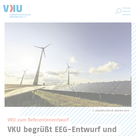
Zum Hauptinhalt springen
VKU-Startseite
Hervorgehobene Inhalte des VKU
©
ptyszku/stock.adobe.com
VKU zum Referentenentwurf
VKU begrüßt EEG-Entwurf und 