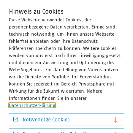
Energiewende
Hinweis zu Cookies
Stadtwerke in Deutschland setzen die
Diese Webseite verwendet Cookies, die
Energiewende vor Ort um. Sie sind die
©
Stockr/stock.adobe.com
personenbezogene Daten verarbeiten. Einige sind
wichtigsten Akteure für deren Gelingen.
technisch notwendig, um Ihnen unsere Webseite
fehlerfrei anbieten oder ihre Datenschutz-
Präferenzen speichern zu können. Weitere Cookies
werden von uns erst nach Ihrer Einwilligung gesetzt
und dienen zur Auswertung und Optimierung des
Web-Angebotes. Zur Darstellung von Videos nutzen
wir die Dienste von YouTube. Ihr Einverständnis
können Sie jederzeit im Bereich Privatsphäre mit
Europa
Wirkung für die Zukunft widerrufen. Nähere
Informationen finden Sie in unserer
Eine starke kommunale Selbstverwaltung mit
Datenschutzerklärung
.
starken kommunalen Unternehmen setzen eine
©
moonrun/stock.adobe.com
europäische Gesetzgebung erfolgreich um.
Notwendige Cookies
Notwendige Cookies