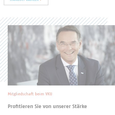
Baden-Württemberg
Bayern
Berlin/Brandenburg
Hessen
Niedersachsen/Bremen
Nord
Nordrhein-Westfalen
Rheinland-Pfalz
Saarland
Sachsen
Sachsen-Anhalt
Thüringen
Landesgruppen in der Abfallwirtschaft
Mitgliedschaft beim VKU
Profitieren Sie von unserer Stärke