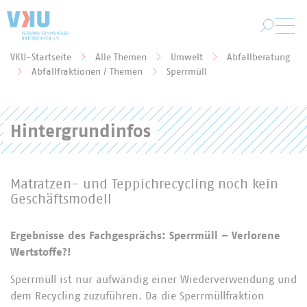
Zum Hauptinhalt springen
VKU-Startseite
Alle Themen
Umwelt
Abfallberatung
Sie befinden sich hier:
Abfallfraktionen / Themen
Sperrmüll
Hintergrundinfos
Matratzen- und Teppichrecycling noch kein
Geschäftsmodell
Ergebnisse des Fachgesprächs: Sperrmüll – Verlorene
Wertstoffe?!
Sperrmüll ist nur aufwändig einer Wiederverwendung und
dem Recycling zuzuführen. Da die Sperrmüllfraktion