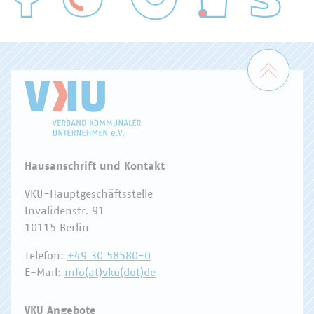
WASSER/ABWASSER
ENERGIEWIRTSCHAFT
ABFALLWIRTSCHAFT
RECHT
DIGITALISIERUNG/TK
Zum 
Hausanschrift und Kontakt
VKU-Hauptgeschäftsstelle
Invalidenstr. 91
10115 Berlin
Telefon:
+49 30 58580-0
E-Mail:
info(at)vku(dot)de
VKU Angebote