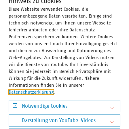
Hinweis zu Cookies
erst in vielen Jahren greifen.
Diese Webseite verwendet Cookies, die
personenbezogene Daten verarbeiten. Einige sind
Die Materialqualität des im Sperrmüll auftauchenden
technisch notwendig, um Ihnen unsere Webseite
Teppich- und Matratzenanteils ist sehr schlecht. Ohne
fehlerfrei anbieten oder ihre Datenschutz-
eine teure Getrennthaltung mit Verhinderung von
Präferenzen speichern zu können. Weitere Cookies
Nässeeinwirkung auf die Abfälle sind diese auf keinen
werden von uns erst nach Ihrer Einwilligung gesetzt
Fall für ein Produkt-zu-Produkt-Recycling zu verwenden.
und dienen zur Auswertung und Optimierung des
Einige Downcycling-Produkte wie z. B. Malervlies gibt es
Web-Angebotes. Zur Darstellung von Videos nutzen
dennoch für ein zweites Produktleben der eingesetzten
wir die Dienste von YouTube. Ihr Einverständnis
Textilien.
können Sie jederzeit im Bereich Privatsphäre mit
Sind diese beiden Haupthindernisse behoben, bleibt
Wirkung für die Zukunft widerrufen. Nähere
noch die Aufgabe einen Nachfragemarkt nach
Informationen finden Sie in unserer
Sekundärrohstoffen aus dem Matratzen- und
Datenschutzerklärung
.
Teppichrecycling zu etablieren, durch den die
Aufbereitung der Materialien finanziert werden könnte.
Notwendige Cookies
Zum jetzigen Zeitpunkt gibt es keine finanziell
Notwendige Cookies
auskömmliche Recyclingmöglichkeit der Materialien aus
Darstellung von YouTube-Videos
Matratzen und Teppichen.
Darstellung von YouTube-Videos