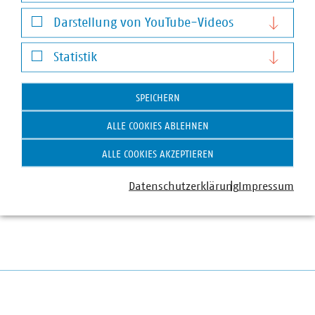
Notwendige Cookies
Darstellung von YouTube-Videos
Mit der Kampagne #WIRFUERBIO sollen Bürgerinnen und
Darstellung von YouTube-Videos
Bürger informiertund für eine möglichst störstofffreie
Statistik
Nutzung der Biotonne sensibilisiert werden. Die
Kampagne wurde 2017 konzipiert, um die Störstoffe –
Statistik
allen voran Plastik – im Biokompost zu reduzieren. Mehr
SPEICHERN
als 60 kommunale Abfallwirtschaftsbetriebe aus zwölf
Bundesländern nehmen an der Kampagne inzwischen
ALLE COOKIES ABLEHNEN
mit großem Erfolg teil.
ALLE COOKIES AKZEPTIEREN
Mehr zu der Kampagne finden Sie hier.
Datenschutzerklärung
Impressum