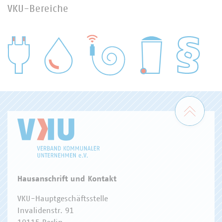
VKU-Bereiche
WASSER/ABWASSER
ENERGIEWIRTSCHAFT
ABFALLWIRTSCHAFT
RECHT
DIGITALISIERUNG/TK
Zum 
Hausanschrift und Kontakt
VKU-Hauptgeschäftsstelle
Invalidenstr. 91