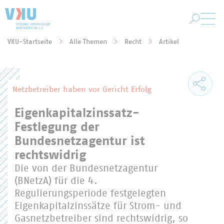
Zum Hauptinhalt springen
VKU-Startseite
Alle Themen
Recht
Artikel
Sie befinden sich hier:
Netzbetreiber haben vor Gericht Erfolg
Eigenkapitalzinssatz-
Festlegung der
Bundesnetzagentur ist
rechtswidrig
Die von der Bundesnetzagentur
(BNetzA) für die 4.
Regulierungsperiode festgelegten
Eigenkapitalzinssätze für Strom- und
Gasnetzbetreiber sind rechtswidrig, so