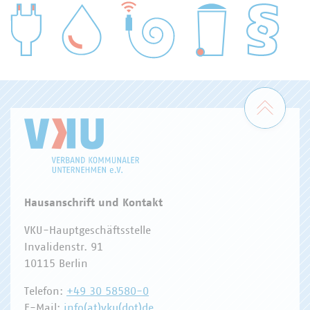
WASSER/ABWASSER
ENERGIEWIRTSCHAFT
ABFALLWIRTSCHAFT
RECHT
DIGITALISIERUNG/TK
Zum 
Hausanschrift und Kontakt
VKU-Hauptgeschäftsstelle
Invalidenstr. 91
10115 Berlin
Telefon:
+49 30 58580-0
E-Mail:
info(at)vku(dot)de