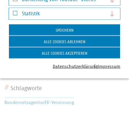
Darstellung von YouTube-Videos
Statistik
Statistik
SPEICHERN
Viktor Milovanović
ALLE COOKIES ABLEHNEN
Stellv. Bereichsleiter Recht, Senior-Fachgebietsleiter
ALLE COOKIES AKZEPTIEREN
Energieregulierungsrecht
+49 30 58580-135
Datenschutzerklärung
Impressum
milovanovic(at)vku(dot)de
Schlagworte
Bundesnetzagentur
EK-Verzinsung