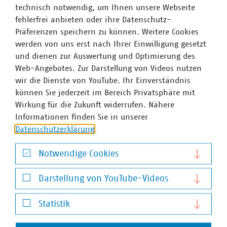
technisch notwendig, um Ihnen unsere Webseite
fehlerfrei anbieten oder ihre Datenschutz-
Präferenzen speichern zu können. Weitere Cookies
werden von uns erst nach Ihrer Einwilligung gesetzt
und dienen zur Auswertung und Optimierung des
Web-Angebotes. Zur Darstellung von Videos nutzen
wir die Dienste von YouTube. Ihr Einverständnis
©
Dieter Schachtschneider
können Sie jederzeit im Bereich Privatsphäre mit
Netzwerktreffen
Wirkung für die Zukunft widerrufen. Nähere
Frauen in Orange in Kassel
Informationen finden Sie in unserer
Zum vierten Mal fand am 17. und 18. März anlässlich des
Datenschutzerklärung
.
internationalen Frauentags das VKU „Frauen in Orange“-
Treffen statt. 35 Frauen aus den Bereichen Müllabfuhr
Notwendige Cookies
und Straßenreinigung von 18
Notwendige Cookies
Abfallwirtschaftsunternehmen waren der Einladung
Darstellung von YouTube-Videos
gefolgt…
Darstellung von YouTube-Videos
Statistik
Statistik