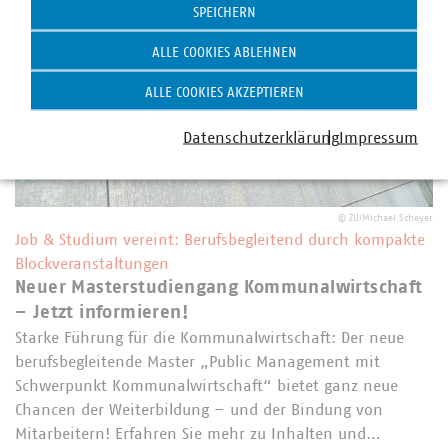
SPEICHERN
ALLE COOKIES ABLEHNEN
ALLE COOKIES AKZEPTIEREN
Datenschutzerklärung
Impressum
©
ZU/Michael Scheyer
Job & Studium vereint: Berufsbegleitend durch kompakte
Blockveranstaltungen
Neuer Masterstudiengang Kommunalwirtschaft
– Jetzt informieren!
Starke Führung für die Kommunalwirtschaft: Der neue
berufsbegleitende Master „Public Management mit
Schwerpunkt Kommunalwirtschaft“ bietet ganz neue
Chancen der Weiterbildung – und der Bindung von
Mitarbeitern! Erfahren Sie mehr zu Inhalten und…