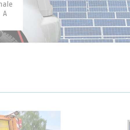
nale
 A