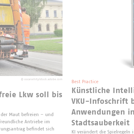
©
oscarwhity/stock.adobe.com
Best Practice
Künstliche Intel
reie Lkw soll bis
VKU-Infoschrift 
Anwendungen in 
 der Maut befreien – und
Stadtsauberkeit
afreundliche Antriebe im
rungsantrag befindet sich
KI verändert die Spielregeln