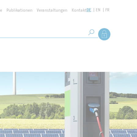
DE
EN
FR
se
Publikationen
Veranstaltungen
Kontakt
Suchbegriff
Als Mitglied anmel
Suche starten