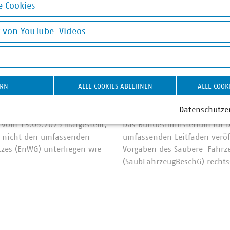
 Cookies
okies
g von YouTube-Videos
on YouTube-Videos
©
Wellnhofer Designs/stock.adobe.com
Saubere Beschaffung
ERN
ALLE COOKIES ABLEHNEN
ALLE COOK
st kein
Neuer Leitfaden
Fahrzeugbeschaff
Datenschutze
 vom 13.05.2025 klargestellt,
Das Bundesministerium für D
e nicht den umfassenden
umfassenden Leitfaden veröffe
tzes (EnWG) unterliegen wie
Vorgaben des Saubere-Fahrz
(SaubFahrzeugBeschG) recht