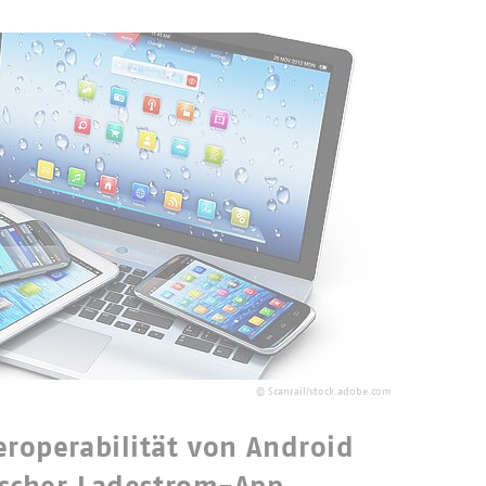
©
Scanrail/stock.adobe.com
roperabilität von Android