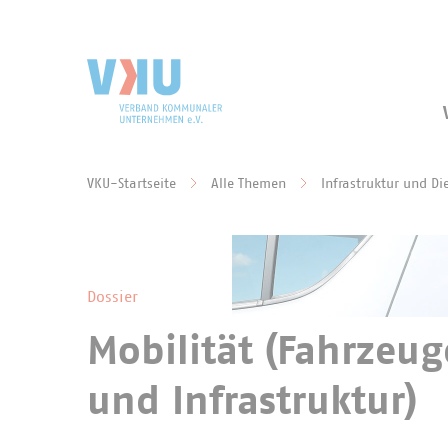
Zum Hauptinhalt springen
Zur Suche springen
VKU-Startseite
Alle Themen
Infrastruktur und Di
Sie befinden sich hier:
Dossier
Mobilität (Fahrzeug
und Infrastruktur)