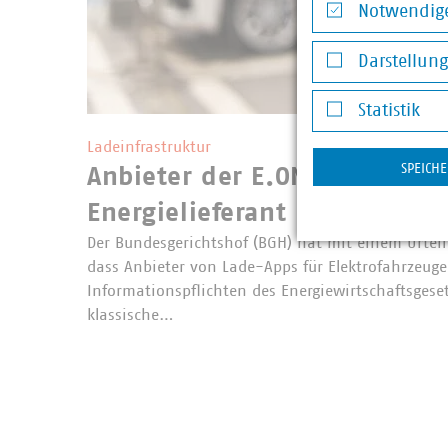
Notwendige
Notwendige Co
Darstellun
Darstellung v
Statistik
Statistik
Ladeinfrastruktur
SPEICH
Anbieter der E.ON Drive App i
Energielieferant
Der Bundesgerichtshof (BGH) hat mit einem Urteil
dass Anbieter von Lade-Apps für Elektrofahrzeug
Informationspflichten des Energiewirtschaftsgese
klassische…