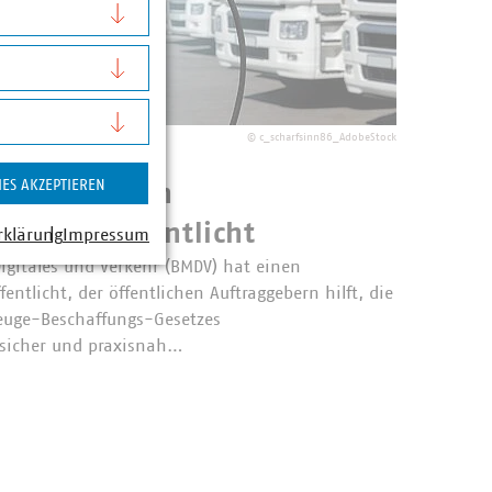
©
c_scharfsinn86_AdobeStock
IES AKZEPTIEREN
 zur sauberen
ung veröffentlicht
rklärung
Impressum
igitales und Verkehr (BMDV) hat einen
ntlicht, der öffentlichen Auftraggebern hilft, die
euge-Beschaffungs-Gesetzes
ssicher und praxisnah…