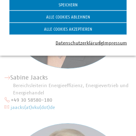
SPEICHERN
ALLE COOKIES ABLEHNEN
ALLE COOKIES AKZEPTIEREN
Datenschutzerklärung
Impressum
Sabine Jaacks
Bereichsleiterin Energieeffizienz, Energievertrieb und
Energiehandel
+49 30 58580-180
jaacks(at)vku(dot)de