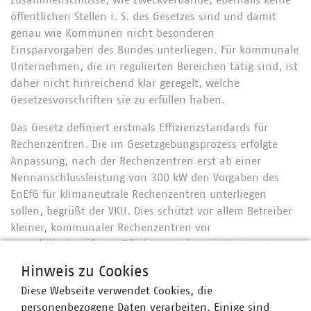
Zusammenschlüsse, wie Zweckverbände, ebenfalls keine
öffentlichen Stellen i. S. des Gesetzes sind und damit
genau wie Kommunen nicht besonderen
Einsparvorgaben des Bundes unterliegen. Für kommunale
Unternehmen, die in regulierten Bereichen tätig sind, ist
daher nicht hinreichend klar geregelt, welche
Gesetzesvorschriften sie zu erfüllen haben.
Das Gesetz definiert erstmals Effizienzstandards für
Rechenzentren. Die im Gesetzgebungsprozess erfolgte
Anpassung, nach der Rechenzentren erst ab einer
Nennanschlussleistung von 300 kW den Vorgaben des
EnEfG für klimaneutrale Rechenzentren unterliegen
sollen, begrüßt der VKU. Dies schützt vor allem Betreiber
kleiner, kommunaler Rechenzentren vor
unverhältnismäßigen Pflichten und somit Kosten. Im
ursprünglichen Gesetzentwurf lag die Schwelle bei 200 kW
Hinweis zu Cookies
Nennanschlussleistung.
Diese Webseite verwendet Cookies, die
Nächste Schritte
personenbezogene Daten verarbeiten. Einige sind