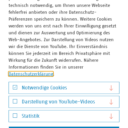
technisch notwendig, um Ihnen unsere Webseite
Das nicht zustimmungspflichtige EnEfG soll auf der
fehlerfrei anbieten oder ihre Datenschutz-
Sitzung des Bundesrates am 20.10.2023 final beraten
Präferenzen speichern zu können. Weitere Cookies
und zur Beschlussfassung gestellt werden. Nach
werden von uns erst nach Ihrer Einwilligung gesetzt
Informationen des VKU soll es voraussichtlich in 12/2023
und dienen zur Auswertung und Optimierung des
in Kraft treten.
Web-Angebotes. Zur Darstellung von Videos nutzen
wir die Dienste von YouTube. Ihr Einverständnis
können Sie jederzeit im Bereich Privatsphäre mit
Wirkung für die Zukunft widerrufen. Nähere
Ansprechpartner
Informationen finden Sie in unserer
Datenschutzerklärung
.
Notwendige Cookies
Notwendige Cookies
Darstellung von YouTube-Videos
Darstellung von YouTube-Videos
Statistik
Statistik