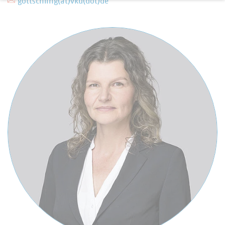
gottschling(at)vku(dot)de