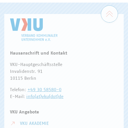
Zum 
Hausanschrift und Kontakt
VKU-Hauptgeschäftsstelle
Invalidenstr. 91
10115 Berlin
Telefon:
+49 30 58580-0
E-Mail:
info(at)vku(dot)de
VKU Angebote
VKU AKADEMIE