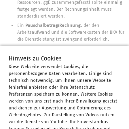
Ressourcen, ggf. zusammengefasst) sollte einmalig
festgelegt werden. Der Rechnungsinhalt muss
standardisiert werden.
Ein
Pauschalbetrag/Rechnung
, der den
Arbeitsaufwand und die Softwarekosten der BKV für
die Dienstleistung ist zwingend erforderlich.
VKU-Mitgliedsunternehmen finden eine ausführlichere
Beschreibung zu den Lösungsvorschlägen
Hinweis zu Cookies
hier
.
Diese Webseite verwendet Cookies, die
personenbezogene Daten verarbeiten. Einige sind
technisch notwendig, um Ihnen unsere Webseite
fehlerfrei anbieten oder ihre Datenschutz-
Ansprechpartner
Präferenzen speichern zu können. Weitere Cookies
werden von uns erst nach Ihrer Einwilligung gesetzt
und dienen zur Auswertung und Optimierung des
Web-Angebotes. Zur Darstellung von Videos nutzen
wir die Dienste von YouTube. Ihr Einverständnis
können Sie jederzeit im Bereich Privatsphäre mit