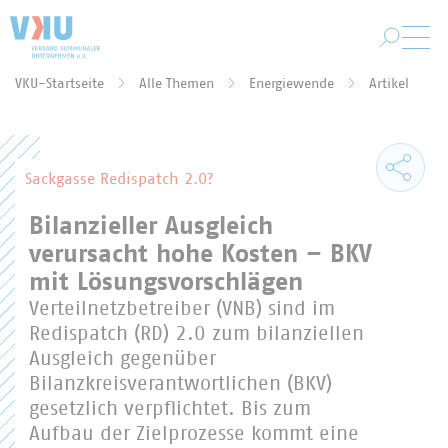
Zum Hauptinhalt springen
VKU-Startseite
Alle Themen
Energiewende
Artikel
Sie befinden sich hier:
Sackgasse Redispatch 2.0?
Bilanzieller Ausgleich
verursacht hohe Kosten – BKV
mit Lösungsvorschlägen
Verteilnetzbetreiber (VNB) sind im
Redispatch (RD) 2.0 zum bilanziellen
Ausgleich gegenüber
Bilanzkreisverantwortlichen (BKV)
gesetzlich verpflichtet. Bis zum
Aufbau der Zielprozesse kommt eine