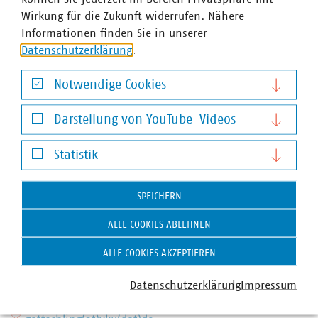
Wirkung für die Zukunft widerrufen. Nähere
Informationen finden Sie in unserer
Datenschutzerklärung
.
Notwendige Cookies
Notwendige Cookies
Darstellung von YouTube-Videos
Darstellung von YouTube-Videos
Statistik
Statistik
SPEICHERN
ALLE COOKIES ABLEHNEN
Johann Gottschling
ALLE COOKIES AKZEPTIEREN
Senior-Fachgebietsleiter Handel Strom/Gas
Datenschutzerklärung
Impressum
+49 30 58580-185
+49 170 8580185