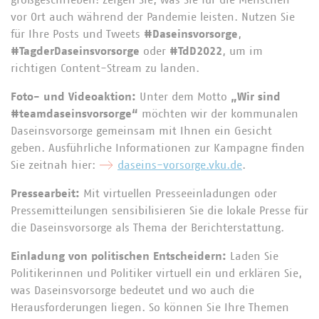
großgeschrieben! Zeigen Sie, was Sie für die Menschen
vor Ort auch während der Pandemie leisten. Nutzen Sie
für Ihre Posts und Tweets
#Daseinsvorsorge
,
#TagderDaseinsvorsorge
oder
#TdD2022
, um im
richtigen Content-Stream zu landen.
Foto- und Videoaktion:
Unter dem Motto
„Wir sind
#teamdaseinsvorsorge“
möchten wir der kommunalen
Daseinsvorsorge gemeinsam mit Ihnen ein Gesicht
geben. Ausführliche Informationen zur Kampagne finden
Sie zeitnah hier:
daseins-vorsorge.vku.de
.
Pressearbeit:
Mit virtuellen Presseeinladungen oder
Pressemitteilungen sensibilisieren Sie die lokale Presse für
die Daseinsvorsorge als Thema der Berichterstattung.
Einladung von politischen Entscheidern:
Laden Sie
Politikerinnen und Politiker virtuell ein und erklären Sie,
was Daseinsvorsorge bedeutet und wo auch die
Herausforderungen liegen. So können Sie Ihre Themen