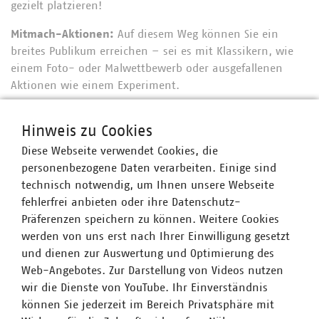
gezielt platzieren!
Mitmach-Aktionen:
Auf diesem Weg können Sie ein
breites Publikum erreichen – sei es mit Klassikern, wie
einem Foto- oder Malwettbewerb oder ausgefallenen
Aktionen wie einem Experiment.
Tag der offenen Tür:
Virtuelle Werksführungen oder ein
Hinweis zu Cookies
„Online-Tag der offenen Tür“ machen Daseinsvorsorge
erlebbar und vermitteln Bürgerinnen und Bürgern einen
Diese Webseite verwendet Cookies, die
tieferen Einblick in Ihre Leistungen.
personenbezogene Daten verarbeiten. Einige sind
technisch notwendig, um Ihnen unsere Webseite
Interne Kommunikation:
Ihre Mitarbeiterinnen und
fehlerfrei anbieten oder ihre Datenschutz-
Mitarbeiter sind tagtäglich für die Daseinsvorsorge im
Präferenzen speichern zu können. Weitere Cookies
Einsatz – dafür verdienen sie unsere Anerkennung und
werden von uns erst nach Ihrer Einwilligung gesetzt
Wertschätzung.
und dienen zur Auswertung und Optimierung des
Web-Angebotes. Zur Darstellung von Videos nutzen
Lassen Sie sich von den Aktionen inspirieren und
wir die Dienste von YouTube. Ihr Einverständnis
organisieren Sie Ihren Tag der Daseinsvorsorge! Wir
können Sie jederzeit im Bereich Privatsphäre mit
freuen uns, wenn Sie gemeinsam mit uns am 23. Juni