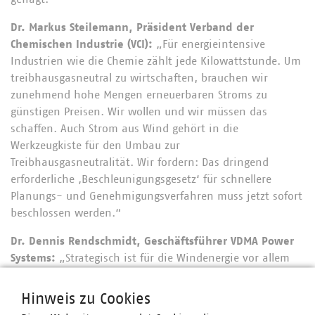
Dr. Markus Steilemann, Präsident Verband der
Chemischen Industrie (VCI):
„Für energieintensive
Industrien wie die Chemie zählt jede Kilowattstunde. Um
treibhausgasneutral zu wirtschaften, brauchen wir
zunehmend hohe Mengen erneuerbaren Stroms zu
günstigen Preisen. Wir wollen und wir müssen das
schaffen. Auch Strom aus Wind gehört in die
Werkzeugkiste für den Umbau zur
Treibhausgasneutralität. Wir fordern: Das dringend
erforderliche ‚Beschleunigungsgesetz‘ für schnellere
Planungs- und Genehmigungsverfahren muss jetzt sofort
beschlossen werden.“
Dr. Dennis Rendschmidt, Geschäftsführer VDMA Power
Systems:
„Strategisch ist für die Windenergie vor allem
die Stärkung der Lieferketten das A und O: Für eine
weniger abhängige Energieversorgung ist es zwingend
Hinweis zu Cookies
notwendig, die europäische Wertschöpfung zu betonen.