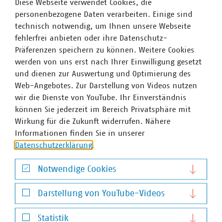
Diese Webseite verwendet Cookies, die
Diese braucht es, damit unser Know-How gesichert
personenbezogene Daten verarbeiten. Einige sind
werden kann und damit wir technologisch und politisch
technisch notwendig, um Ihnen unsere Webseite
resilienter aufgestellt sind. Für kurzfristig mehr
fehlerfrei anbieten oder ihre Datenschutz-
Windenergie braucht es außerdem mehr Flächen und
Präferenzen speichern zu können. Weitere Cookies
schnellere Genehmigungen sowie weniger Hürden beim
werden von uns erst nach Ihrer Einwilligung gesetzt
Transport von Anlagen und Komponenten.“
und dienen zur Auswertung und Optimierung des
Web-Angebotes. Zur Darstellung von Videos nutzen
Ingbert Liebing, Hauptgeschäftsführer des Verbands
wir die Dienste von YouTube. Ihr Einverständnis
kommunaler Unternehmen (VKU):
„Die Windenergie
können Sie jederzeit im Bereich Privatsphäre mit
bietet ein großes Potenzial für die lokale Wertschöpfung,
Wirkung für die Zukunft widerrufen. Nähere
für die Schaffung und Sicherung von Arbeitsplätzen vor
Informationen finden Sie in unserer
Ort. Auch der vorausschauende Ausbau der Verteilnetze,
Datenschutzerklärung
.
deren Finanzierung und entsprechende
Investitionsanreize müssen in einer Strategie
Notwendige Cookies
berücksichtigt werden, denn: ohne Netz kein Strom. Die
Digitalisierung hilft, neue Windkraftanlagen intelligent zu
Notwendige Cookies
Darstellung von YouTube-Videos
steuern. So kommen Stromangebot und -nachfrage in
einem intelligenten Stromnetz zusammen.“
Darstellung von YouTube-Videos
Statistik