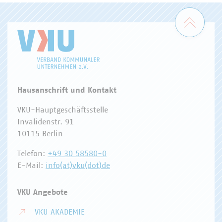
Zum 
Hausanschrift und Kontakt
VKU-Hauptgeschäftsstelle
Invalidenstr. 91
10115 Berlin
Telefon:
+49 30 58580-0
E-Mail:
info(at)vku(dot)de
VKU Angebote
VKU AKADEMIE