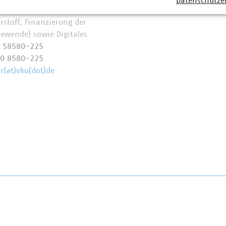
Datenschutze
rpunkten Energie (Wärme,
bleidt(at)vku
rstoff, Finanzierung der
iewende) sowie Digitales
0 58580-225
70 8580-225
(at)vku(dot)de