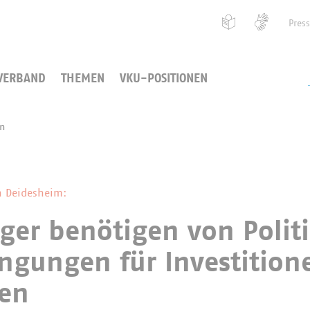
Pres
VERBAND
THEMEN
VKU-POSITIONEN
en
n Deidesheim:
ger benötigen von Polit
gungen für Investition
ren