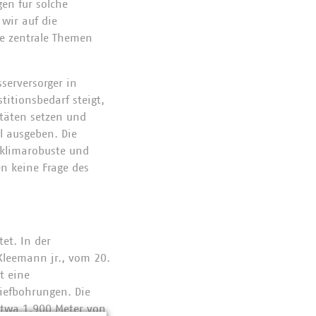
en für solche
wir auf die
ie zentrale Themen
erversorger in
titionsbedarf steigt,
itäten setzen und
l ausgeben. Die
 klimarobuste und
en keine Frage des
et. In der
Kleemann jr., vom 20.
t eine
Tiefbohrungen. Die
etwa 1.900 Meter von