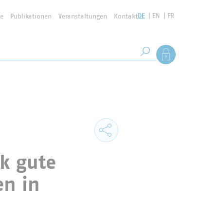
DE
EN
FR
se
Publikationen
Veranstaltungen
Kontakt
Suchbegriff
Als Mitglied anmel
Suche starten
ik gute
en in