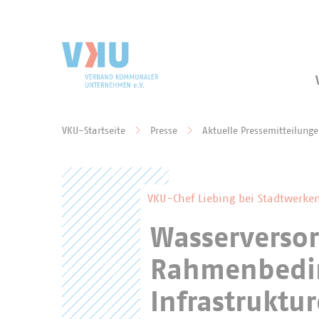
Zum Hauptinhalt springen
Zur Suche springen
VKU-Startseite
Presse
Aktuelle Pressemitteilung
Sie befinden sich hier:
VKU-Chef Liebing bei Stadtwerke
Wasserversor
Rahmenbedin
Infrastruktu