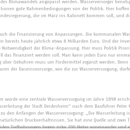
des Klimawandels angepasst werden. Wasserversorger benötig
tionen gute Rahmenbedingungen von der Politik. Hier hoffen 
undesregierung, die im März ins Kabinett kommen soll, und d
auch die Finanzierung von Anpassungen. Die kommunalen Wass
n bereits heute jährlich etwa 8 Milliarden Euro. Und der Inves
e Notwendigkeit der Klima-Anpassung. Hier muss Politik Prior
all das finanziert werden soll. Man kann jeden Euro nur einma
ng über Gebühren muss um Fördermittel ergänzt werden. Denn
turen der Daseinsvorsorge, wie die zur Wasserversorgung, dürf
im wurde eine zentrale Wasserversorgung im Jahre 1898 erricht
serleitung der Stadt Deidesheim“ nach dem Bauführer Peter 
 zu den Anfängen der Wasserversorgung: „Die Wasserleitung is
atürlichen Druckverhältnissen. Sie hat eine Quelle und zwei 
eiden Tiefbohrungen liegen zirka 200 Meter voneinander und 