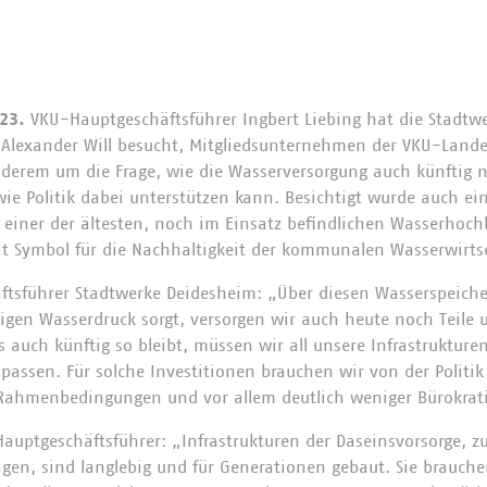
023.
VKU-Hauptgeschäftsführer Ingbert Liebing hat die Stadt
r Alexander Will besucht, Mitgliedsunternehmen der VKU-Land
anderem um die Frage, wie die Wasserversorgung auch künftig n
ie Politik dabei unterstützen kann. Besichtigt wurde auch ein
einer der ältesten, noch im Einsatz befindlichen Wasserhoch
t Symbol für die Nachhaltigkeit der kommunalen Wasserwirts
äftsführer Stadtwerke Deidesheim: „Über diesen Wasserspeiche
igen Wasserdruck sorgt, versorgen wir auch heute noch Teil
 auch künftig so bleibt, müssen wir all unsere Infrastrukture
assen. Für solche Investitionen brauchen wir von der Politik 
e Rahmenbedingungen und vor allem deutlich weniger Bürokrat
Hauptgeschäftsführer: „Infrastrukturen der Daseinsvorsorge, z
gen, sind langlebig und für Generationen gebaut. Sie brauche