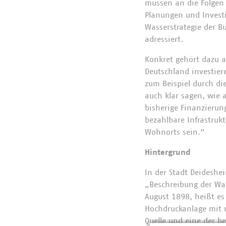
müssen an die Folgen 
Planungen und Investi
Wasserstrategie der B
adressiert.
Konkret gehört dazu 
Deutschland investiere
zum Beispiel durch di
auch klar sagen, wie 
bisherige Finanzieru
bezahlbare Infrastruk
Wohnorts sein.“
Hintergrund
In der Stadt Deideshe
„Beschreibung der Was
August 1898, heißt es
Hochdruckanlage mit n
Quelle und eine der b