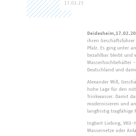
17.02.23
Deidesheim,17.02.2
ihren Geschäftsführe
Pfalz. Es ging unter 
bezahlbar bleibt und w
Wasserhochbehälter - 
Deutschland und dami
Alexander Will, Gesch
hohe Lage für den nöt
Trinkwasser. Damit das
modernisieren und anp
langfristig tragfähig
Ingbert Liebing, VKU-
Wassernetze oder Anla