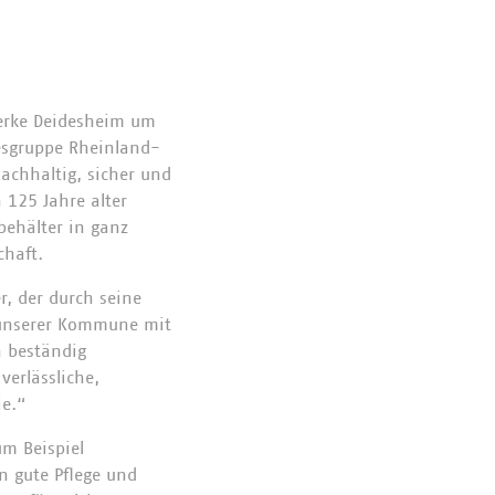
werke Deidesheim um
esgruppe Rheinland-
achhaltig, sicher und
 125 Jahre alter
behälter in ganz
chaft.
r, der durch seine
e unserer Kommune mit
n beständig
verlässliche,
ie.“
um Beispiel
n gute Pflege und