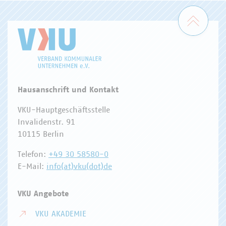
Zum 
Hausanschrift und Kontakt
VKU-Hauptgeschäftsstelle
Invalidenstr. 91
10115 Berlin
Telefon:
+49 30 58580-0
E-Mail:
info(at)vku(dot)de
VKU Angebote
VKU AKADEMIE