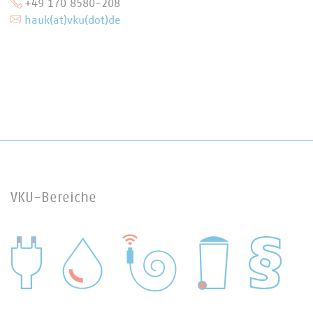
+49 170 8580-208
hauk(at)vku(dot)de
VKU-Bereiche
WASSER/ABWASSER
ENERGIEWIRTSCHAFT
ABFALLWIRTSCHAFT
RECHT
DIGITALISIERUNG/TK