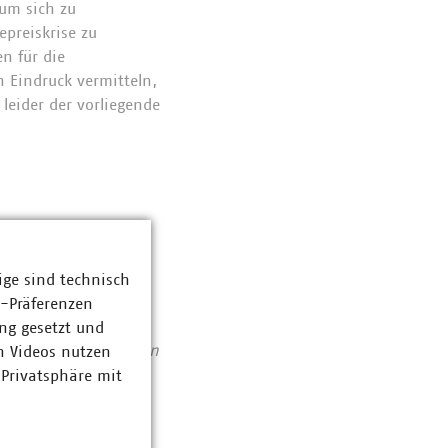
 um sich zu
epreiskrise zu
n für die
n Eindruck vermitteln,
leider der vorliegende
ige sind technisch
nd
z-Präferenzen
Abfallwirtschaft
ng gesetzt und
se von 123 Milliarden
n Videos nutzen
ent haben die VKU-
 Privatsphäre mit
bereichen: Strom 62
ozent. Sie entsorgen
 dazu bei, dass