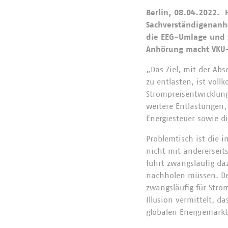
Berlin, 08.04.2022. 
Sachverständigenanh
die EEG-Umlage und z
Anhörung macht VKU-H
„Das Ziel, mit der Ab
zu entlasten, ist vol
Strompreisentwicklung
weitere Entlastungen,
Energiesteuer sowie d
Problemtisch ist die 
nicht mit andererseit
führt zwangsläufig da
nachholen müssen. De
zwangsläufig für Str
Illusion vermittelt, 
globalen Energiemärkte