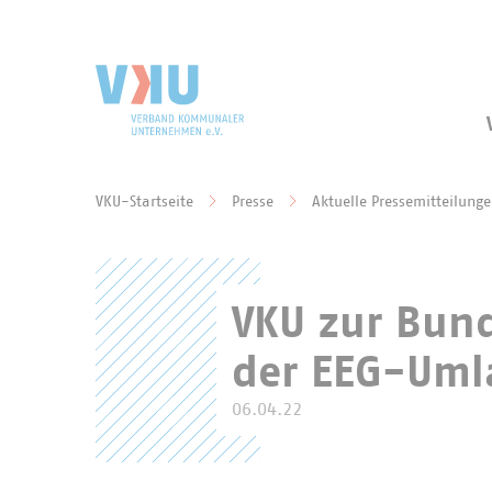
Zum Hauptinhalt springen
Zur Suche springen
VKU-Startseite
Presse
Aktuelle Pressemitteilung
Sie befinden sich hier:
VKU zur Bun
der EEG-Uml
06.04.22