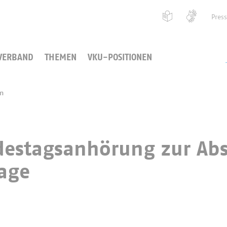
Pres
VERBAND
THEMEN
VKU-POSITIONEN
en
destagsanhörung zur Ab
age