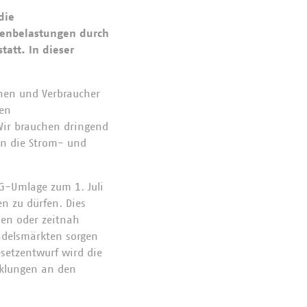
die
tenbelastungen durch
att. In dieser
nnen und Verbraucher
hen
 Wir brauchen dringend
en die Strom- und
G-Umlage zum 1. Juli
n zu dürfen. Dies
hen oder zeitnah
ndelsmärkten sorgen
setzentwurf wird die
cklungen an den