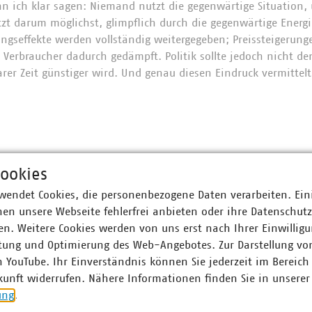
nn ich klar sagen: Niemand nutzt die gegenwärtige Situation,
tzt darum möglichst, glimpflich durch die gegenwärtige Energi
ngseffekte werden vollständig weitergegeben; Preissteigerunge
Verbraucher dadurch gedämpft. Politik sollte jedoch nicht de
rer Zeit günstiger wird. Und genau diesen Eindruck vermittelt 
ookies
wendet Cookies, die personenbezogene Daten verarbeiten. Ein
r Unternehmen e. V. (VKU) vertritt über 1.500 Stadtwerke u
en unsere Webseite fehlerfrei anbieten oder ihre Datenschut
he Unternehmen in den Bereichen Energie, Wasser/Abwasser, 
n. Weitere Cookies werden von uns erst nach Ihrer Einwilligu
ion. Mit rund 283.000 Beschäftigten wurden 2019 Umsatzerlö
tung und Optimierung des Web-Angebotes. Zur Darstellung vo
nd mehr als 13 Milliarden Euro investiert. Im Endkundensegm
n YouTube. Ihr Einverständnis können Sie jederzeit im Bereich
signifikante Marktanteile in zentralen Ver- und Entsorgungs
kunft widerrufen. Nähere Informationen finden Sie in unserer
nt, Trinkwasser 91 Prozent, Wärme 79 Prozent, Abwasser 45 Pr
ung
.
nen Abfall und tragen durch getrennte Sammlung entscheidend