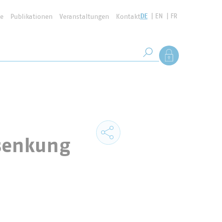
DE
EN
FR
se
Publikationen
Veranstaltungen
Kontakt
Suchbegriff
Als Mitglied anmel
Suche starten
senkung