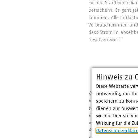
Für die Stadtwerke ka
bereichern. Es geht je
kommen. Alle Entlastu
Verbraucherinnen und 
dass Strom in absehba
Gesetzentwurf.“
Hinweis zu C
Diese Webseite ver
Der Verband kommunale
notwendig, um Ihn
kommunalwirtschaftlic
speichern zu könne
sowie Telekommunikat
dienen zur Auswer
Euro erwirtschaftet u
wir die Dienste vo
Mitgliedsunternehmen 
Wirkung für die Zu
Prozent, Gas 67 Proze
Datenschutzerklär
jeden Tag 31.500 Ton