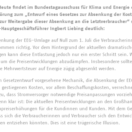
Heute findet im Bundestagausschuss für Klima und Energie 
örung zum „Entwurf eines Gesetzes zur Absenkung der Kos
ur Weitergabe dieser Absenkung an die Letztverbraucher“ st
auptgeschäftsführer Ingbert Liebing deutlich:
senkung der EEG-Umlage auf Null zum 1. Juli die Verbraucheri
lkommen richtig. Vor dem Hintergrund der aktuellen dramatisc
en kann diese Entlastung jedoch nur ein erster Schritt sein.
 um die Preisentwicklungen abzudämpfen. Insbesondere sollt
ie Mehrwertsteuer auf Energie zügig abgesenkt werden.
im Gesetzentwurf vorgesehene Mechanik, die Absenkung der EE
s gestiegenen Kosten, vor allem Beschaffungskosten, verrechne
zu, dass Stromversorger notwendige Preisanpassungen vorzie
nn klar ist: Die aktuellen Preisentwicklungen an den Großha
ompreiserhöhungen für die Kundinnen und Kunden. Mit dem Ge
dass sich die Verbraucherinnen und Verbraucher sich den Entwi
n entziehen könnten. Dies ist eine trügerische Illusion.