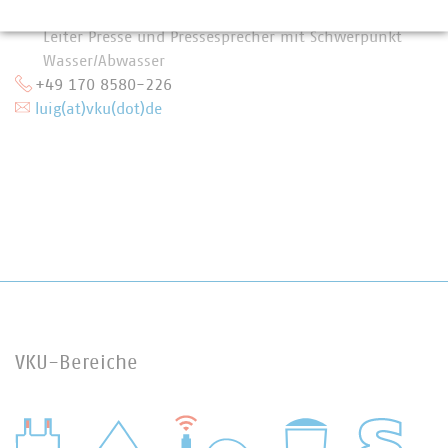
Stefan Luig
Leiter Presse und Pressesprecher mit Schwerpunkt
Wasser/Abwasser
+49 170 8580-226
luig(at)vku(dot)de
VKU-Bereiche