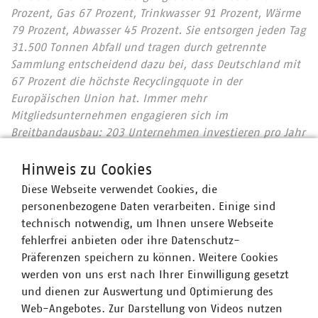
Prozent, Gas 67 Prozent, Trinkwasser 91 Prozent, Wärme
79 Prozent, Abwasser 45 Prozent. Sie entsorgen jeden Tag
31.500 Tonnen Abfall und tragen durch getrennte
Sammlung entscheidend dazu bei, dass Deutschland mit
67 Prozent die höchste Recyclingquote in der
Europäischen Union hat. Immer mehr
Mitgliedsunternehmen engagieren sich im
Breitbandausbau: 203 Unternehmen investieren pro Jahr
über 700 Millionen Euro. Beim Breitbandausbau setzen
92 Prozent der Unternehmen auf Glasfaser bis
Hinweis zu Cookies
mindestens ins Gebäude. Wir halten Deutschland am
Diese Webseite verwendet Cookies, die
Laufen – klimaneutral, leistungsstark, lebenswert. Unser
personenbezogene Daten verarbeiten. Einige sind
Beitrag für heute und morgen: #Daseinsvorsorge. Unsere
technisch notwendig, um Ihnen unsere Webseite
Positionen:
2030plus.vku.de.
fehlerfrei anbieten oder ihre Datenschutz-
Präferenzen speichern zu können. Weitere Cookies
werden von uns erst nach Ihrer Einwilligung gesetzt
und dienen zur Auswertung und Optimierung des
Ansprechpartner
Web-Angebotes. Zur Darstellung von Videos nutzen