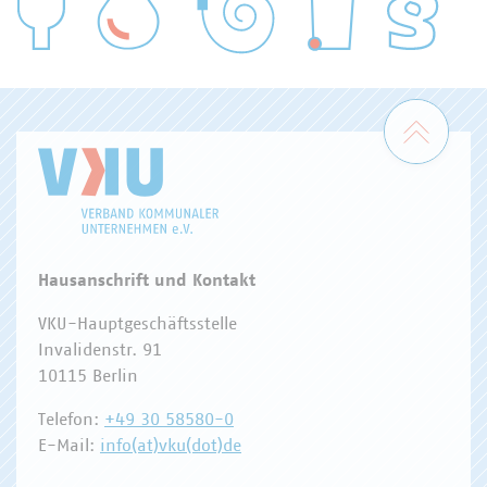
WASSER/ABWASSER
ENERGIEWIRTSCHAFT
ABFALLWIRTSCHAFT
RECHT
DIGITALISIERUNG/TK
Zum 
Hausanschrift und Kontakt
VKU-Hauptgeschäftsstelle
Invalidenstr. 91
10115 Berlin
Telefon:
+49 30 58580-0
E-Mail:
info(at)vku(dot)de