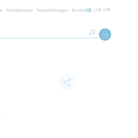
DE
EN
FR
se
Publikationen
Veranstaltungen
Kontakt
Suchbegriff
Als Mitglied anmel
Suche starten
-