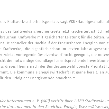
des Kraftwerkssicherheitsgesetzes sagt VKU-Hauptgeschäftsfüh
ass das Kraftwerkssicherungsgesetz jetzt gescheitert ist. Schli
r brauchen Kraftwerke mit gesicherter Leistung für die Zeiten
nt. Je schneller der Hochlauf der Erneuerbaren Energien von 
e Kraftwerke, die eigentlich schon im letzten Jahr ausgeschri
er zuletzt vorliegende Gesetzentwurf nicht geeignet, die notw
cht die notwendige Grundlage für entsprechende Investition
ass dieses Thema nach der Bundestagswahl oberste Priorität f
mmt. Die kommunale Energiewirtschaft ist gerne bereit, an g
für den Erfolg der Energiewende brauchen.“
r Unternehmen e. V. (VKU) vertritt über 1.580 Stadtwerke u
he Unternehmen in den Bereichen Energie, Wasser/Abwasser, 