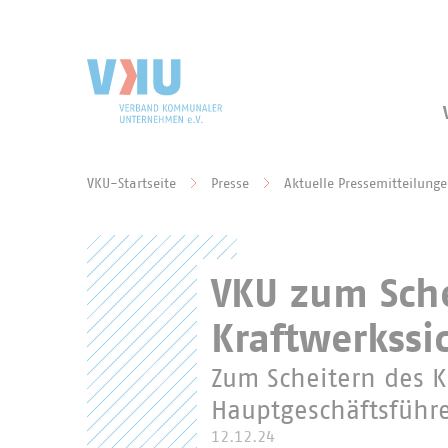
Zum Hauptinhalt springen
Zur Suche springen
VKU-Startseite
Presse
Aktuelle Pressemitteilung
Sie befinden sich hier:
VKU zum Sche
Kraftwerkssi
Zum Scheitern des K
Hauptgeschäftsführe
12.12.24