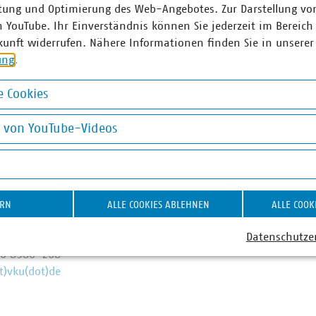
ertretende Abteilungsleiterin
Leiter Press
tung und Optimierung des Web-Angebotes. Zur Darstellung vo
ressesprecherin mit
mit Schwerp
n YouTube. Ihr Einverständnis können Sie jederzeit im Bereich
rpunkten Energie (Wärme,
+49 170 858
kunft widerrufen. Nähere Informationen finden Sie in unserer
rstoff, Finanzierung der
luig(at)vku(do
ung
.
iewende) sowie Digitales
0 58580-225
 Cookies
70 8580-225
okies
(at)vku(dot)de
g von YouTube-Videos
on YouTube-Videos
nder Hauk
esprecher mit Schwerpunkt
ie (Strom, Stromnetze,
ERN
ALLE COOKIES ABLEHNEN
ALLE COOK
ierung)
Datenschutze
0 58580-208
70 8580-208
t)vku(dot)de