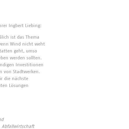
rer Ingbert Liebing:
eßlich ist das Thema
, wenn Wind nicht weht
statten geht, umso
eben werden sollten.
endigen Investitionen
en von Stadtwerken.
ür die nächste
uten Lösungen
nd
Abfallwirtschaft