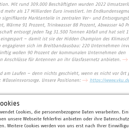
ion. Mit rund 309.000 Beschäftigten wurden 2022 Umsatzerlö
nd mehr als 17 Milliarden Euro investiert. Im Endkundensegm
signifikante Marktanteile in zentralen Ver- und Entsorgungs
nt, Wärme 91 Prozent, Trinkwasser 88 Prozent, Abwasser 40 Pr
chaft entsorgt jeden Tag 31.500 Tonnen Abfall und hat seit 
 eingespart – damit ist sie der Hidden Champion des Klimas
 engagieren sich im Breitbandausbau: 220 Unternehmen inves
Künftig wollen 90 Prozent der kommunalen Unternehmen den
 Anschlüsse für Antennen an ihr Glasfasernetz anbieten.
d am Laufen – denn nichts geschieht, wenn es nicht vor Ort p
: #Daseinsvorsorge. Unsere Positionen:
https://www.vku.d
ookies
ner
wendet Cookies, die personenbezogene Daten verarbeiten. Ein
en unsere Webseite fehlerfrei anbieten oder ihre Datenschut
 Theresa Kammer
Stefan Luig
n. Weitere Cookies werden von uns erst nach Ihrer Einwilligu