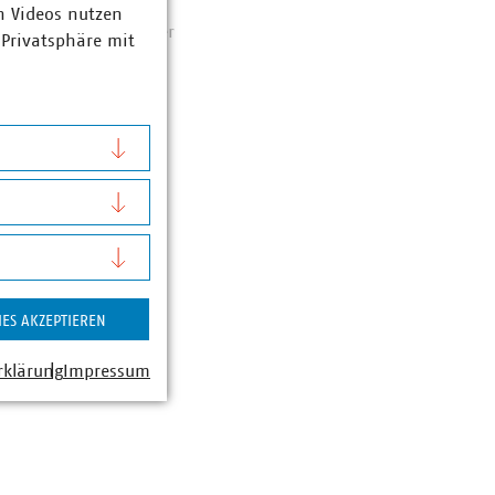
e und Pressesprecher
n Videos nutzen
unkt Wasser/Abwasser
 Privatsphäre mit
0-226
t)de
IES AKZEPTIEREN
rklärung
Impressum