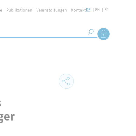
DE
EN
FR
se
Publikationen
Veranstaltungen
Kontakt
Suchbegriff
Als Mitglied anmel
Suche starten
s
ger