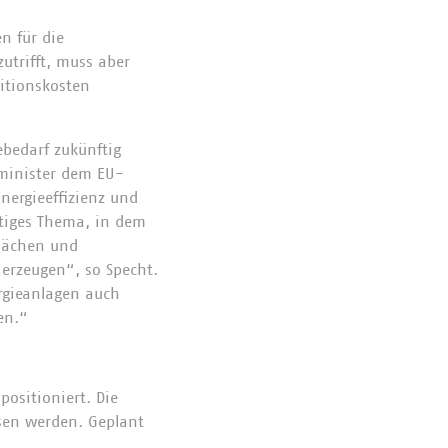
n für die
utrifft, muss aber
titionskosten
bedarf zukünftig
tminister dem EU-
nergieeffizienz und
tiges Thema, in dem
Flächen und
 erzeugen“, so Specht.
ergieanlagen auch
en.“
positioniert. Die
ssen werden. Geplant