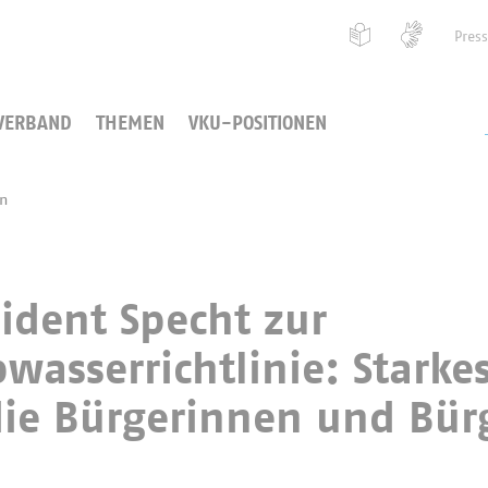
Pres
VERBAND
THEMEN
VKU-POSITIONEN
en
ident Specht zur
sserrichtlinie: Starke
die Bürgerinnen und Bür