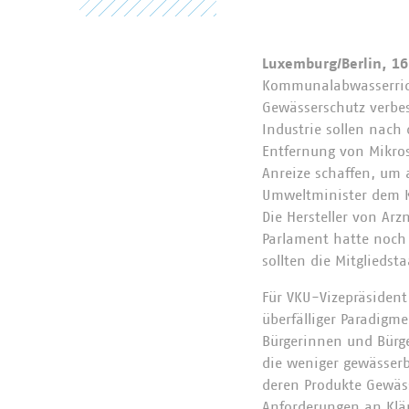
Luxemburg/Berlin, 16
Kommunalabwasserricht
Gewässerschutz verbes
Industrie sollen nach
Entfernung von Mikros
Anreize schaffen, um 
Umweltminister dem K
Die Hersteller von Ar
Parlament hatte noch 
sollten die Mitgliedst
Für VKU-Vizepräsident
überfälliger Paradigm
Bürgerinnen und Bürger
die weniger gewässerb
deren Produkte Gewäs
Anforderungen an Klär