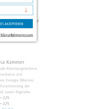
Zahlen Daten Fakten
assiert: Unser Beitrag
IES AKZEPTIEREN
rklärung
Impressum
esa Kammer
nde Abteilungsleiterin
precherin mit
en Energie (Wärme,
 Finanzierung der
) sowie Digitales
0-225
0-225