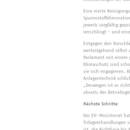
Eine vierte Reinigung
Spurenstoffelimination
jeweils sorgfältig ge
verschlingt - und eine
Entgegen den Vorschl
weitestgehend selbst 
Parlament mit einem p
Klimaschutz sind sch
sie sich engagieren. A
Anlagentechnik schlich
„Deswegen ist es richt
abseits des Betriebsg
Nächste Schritte
Der EU-Ministerrat hat
Trilogverhandlungen s
ist, die Richtlinie bi