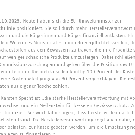
.10.2023.
Heute haben sich die EU-Umweltminister zur
linie positioniert. Sie soll durch mehr Herstellerverantwort
sern und die Bürgerinnen und Bürger finanziell entlasten: 
 dem Willen des Ministerrates nunmehr verpflichtet werden, di
chadstoffen aus den Gewässern zu tragen, die ihre Produkte v
auf weniger schädliche Produkte umzusteigen. Dabei schließen
ommissionsvorschlag an und gehen über die Position des EU
zneimitteln und Kosmetika sollen künftig 100 Prozent der Kost
eine Kostenbeteiligung von 80 Prozent vorgeschlagen. Die res
aaten aus eigener Tasche zahlen.
 Karsten Specht ist „die starke Herstellerverantwortung mit Vo
enwechsel und ein Meilenstein für besseren Gewässerschutz. Z
 finanziell. Sie wird dafür sorgen, dass Hersteller demnächst
elastend sind. Die Herstellerverantwortung sorgt auch dafür,
ser belasten, zur Kasse gebeten werden, um die Umsetzung n
anlagen zu finanzieren.“