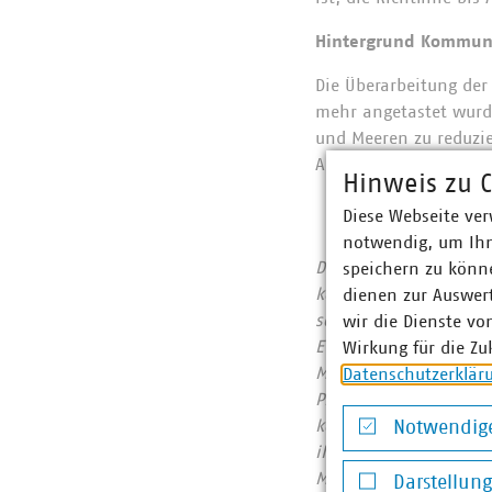
Hintergrund Kommuna
Die Überarbeitung der
mehr angetastet wurde
und Meeren zu reduzi
Abwasserentsorger fest
Hinweis zu C
Diese Webseite ver
notwendig, um Ihn
Der Verband kommunale
speichern zu könne
kommunalwirtschaftlic
dienen zur Auswer
sowie Telekommunikat
wir die Dienste vo
Euro erwirtschaftet u
Wirkung für die Zu
Mitgliedsunternehmen 
Datenschutzerklär
Prozent, Gas 60 Proze
kommunale Abfallwirts
Notwendige
ihrer CO2-Emissionen
Notwendige Co
Mitgliedsunternehmen
Darstellun