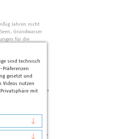
eißig Jahren nicht
, Seen, Grundwasser
ungen für die
ige sind technisch
z-Präferenzen
nd
ng gesetzt und
Abfallwirtschaft
n Videos nutzen
se von 141 Milliarden
 Privatsphäre mit
ent haben die VKU-
bereichen: Strom 66
ozent. Die
1990 rund 78 Prozent
chutzes. Immer mehr
tieren pro Jahr über