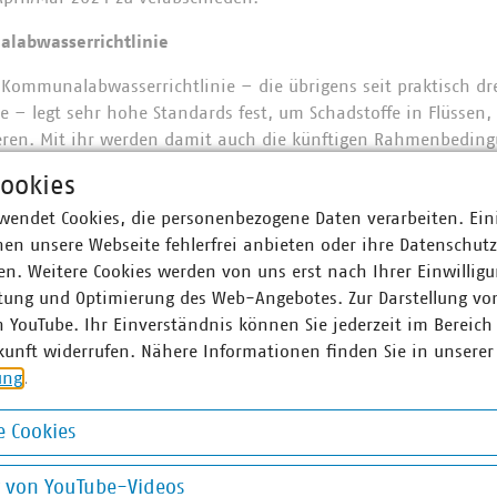
labwasserrichtlinie
 Kommunalabwasserrichtlinie – die übrigens seit praktisch dr
 – legt sehr hohe Standards fest, um Schadstoffe in Flüssen
eren. Mit ihr werden damit auch die künftigen Rahmenbeding
gelegt.
ookies
wendet Cookies, die personenbezogene Daten verarbeiten. Ein
en unsere Webseite fehlerfrei anbieten oder ihre Datenschut
r Unternehmen e. V. (VKU) vertritt über 1.550 Stadtwerke u
n. Weitere Cookies werden von uns erst nach Ihrer Einwilligu
he Unternehmen in den Bereichen Energie, Wasser/Abwasser, 
tung und Optimierung des Web-Angebotes. Zur Darstellung vo
ion. Mit über 300.000 Beschäftigten wurden 2021 Umsatzerlö
n YouTube. Ihr Einverständnis können Sie jederzeit im Bereich
nd mehr als 17 Milliarden Euro investiert. Im Endkundensegm
kunft widerrufen. Nähere Informationen finden Sie in unserer
signifikante Marktanteile in zentralen Ver- und Entsorgungs
ung
.
nt, Wärme 88 Prozent, Trinkwasser 89 Prozent, Abwasser 45 Pr
chaft entsorgt jeden Tag 31.500 Tonnen Abfall und hat seit 
 Cookies
 eingespart – damit ist sie der Hidden Champion des Klimas
okies
 engagieren sich im Breitbandausbau: 206 Unternehmen inves
g von YouTube-Videos