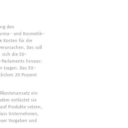
ung den
Pharma- und Kosmetik-
e Kosten für die
erursachen. Das soll
 sich die EU-
-Parlaments hinaus:
en tragen. Das EU-
tlichen 20 Prozent
llkostenansatz ein
udem entlastet sie
 auf Produkte setzen,
 dass Unternehmen,
euer Vorgaben und