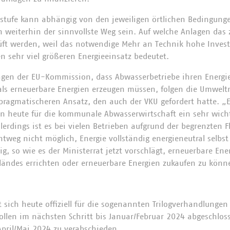
sstufe kann abhängig von den jeweiligen örtlichen Bedingunge
 weiterhin der sinnvollste Weg sein. Auf welche Anlagen das z
prüft werden, weil das notwendige Mehr an Technik hohe Inves
n sehr viel größeren Energieeinsatz bedeutet.
ägen der EU-Kommission, dass Abwasserbetriebe ihren Energie
als erneuerbare Energien erzeugen müssen, folgen die Umwel
ragmatischeren Ansatz, den auch der VKU gefordert hatte. „E
on heute für die kommunale Abwasserwirtschaft ein sehr wich
llerdings ist es bei vielen Betrieben aufgrund der begrenzten 
tweg nicht möglich, Energie vollständig energieneutral selbst
ig, so wie es der Ministerrat jetzt vorschlägt, erneuerbare En
eländes errichten oder erneuerbare Energien zukaufen zu könn
 sich heute offiziell für die sogenannten Trilogverhandlungen 
ollen im nächsten Schritt bis Januar/Februar 2024 abgeschlo
s April/Mai 2024 zu verabschieden.