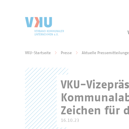
Zum Hauptinhalt springen
Zur Suche springen
VKU-Startseite
Presse
Aktuelle Pressemitteilung
Sie befinden sich hier:
VKU-Vizepräs
Kommunalabwa
Zeichen für 
16.10.23