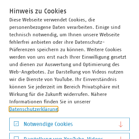
Hinweis zu Cookies
Diese Webseite verwendet Cookies, die
personenbezogene Daten verarbeiten. Einige sind
technisch notwendig, um Ihnen unsere Webseite
fehlerfrei anbieten oder ihre Datenschutz-
Präferenzen speichern zu können. Weitere Cookies
werden von uns erst nach Ihrer Einwilligung gesetzt
und dienen zur Auswertung und Optimierung des
Web-Angebotes. Zur Darstellung von Videos nutzen
wir die Dienste von YouTube. Ihr Einverständnis
können Sie jederzeit im Bereich Privatsphäre mit
Wirkung für die Zukunft widerrufen. Nähere
Stefan Luig
Informationen finden Sie in unserer
Datenschutzerklärung
.
Leiter Presse und Pressesprecher mit Schwerpunkt
Wasser/Abwasser
Notwendige Cookies
+49 170 8580-226
luig(at)vku(dot)de
Notwendige Cookies