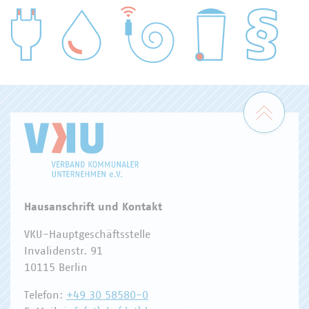
WASSER/ABWASSER
ENERGIEWIRTSCHAFT
ABFALLWIRTSCHAFT
RECHT
DIGITALISIERUNG/TK
Zum 
Hausanschrift und Kontakt
VKU-Hauptgeschäftsstelle
Invalidenstr. 91
10115 Berlin
Telefon:
+49 30 58580-0