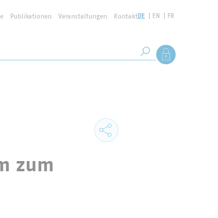
DE
EN
FR
se
Publikationen
Veranstaltungen
Kontakt
Suchbegriff
Als Mitglied anmel
Suche starten
im zum