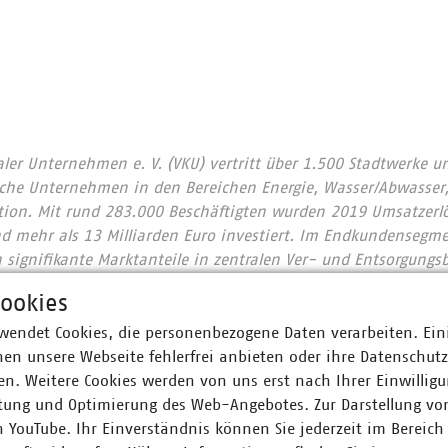
r Unternehmen e. V. (VKU) vertritt über 1.500 Stadtwerke u
he Unternehmen in den Bereichen Energie, Wasser/Abwasser, 
ion. Mit rund 283.000 Beschäftigten wurden 2019 Umsatzerlö
nd mehr als 13 Milliarden Euro investiert. Im Endkundensegm
signifikante Marktanteile in zentralen Ver- und Entsorgungs
nt, Trinkwasser 91 Prozent, Wärme 79 Prozent, Abwasser 45 Pr
ookies
nen Abfall und tragen durch getrennte Sammlung entscheidend
rozent die höchste Recyclingquote in der Europäischen Union
wendet Cookies, die personenbezogene Daten verarbeiten. Ein
 engagieren sich im Breitbandausbau: 203 Unternehmen inves
en unsere Webseite fehlerfrei anbieten oder ihre Datenschut
eim Breitbandausbau setzen 92 Prozent der Unternehmen auf G
n. Weitere Cookies werden von uns erst nach Ihrer Einwilligu
e. Wir halten Deutschland am Laufen – klimaneutral, leistun
tung und Optimierung des Web-Angebotes. Zur Darstellung vo
te und morgen: #Daseinsvorsorge. Unsere Positionen:
2030
n YouTube. Ihr Einverständnis können Sie jederzeit im Bereich