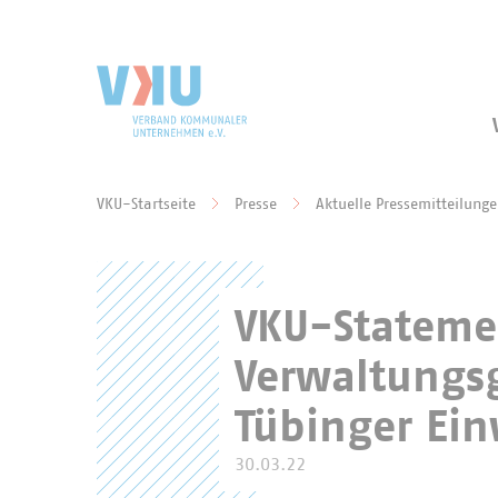
Zum Hauptinhalt springen
Zur Suche springen
VKU-Startseite
Presse
Aktuelle Pressemitteilung
Sie befinden sich hier:
VKU-Statemen
Verwaltungs
Tübinger Ei
30.03.22