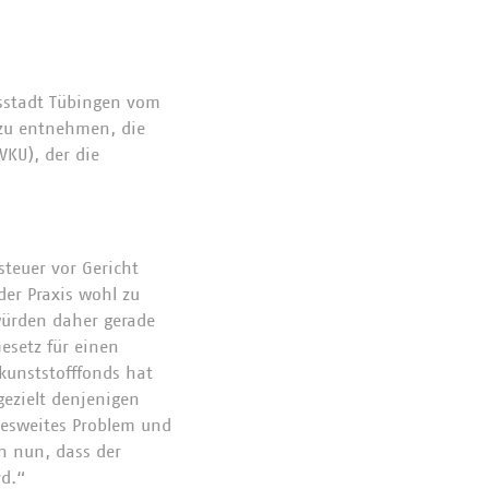
tsstadt Tübingen vom
s zu entnehmen, die
KU), der die
teuer vor Gericht
der Praxis wohl zu
würden daher gerade
esetz für einen
kunststofffonds hat
gezielt denjenigen
ndesweites Problem und
h nun, dass der
rd.“