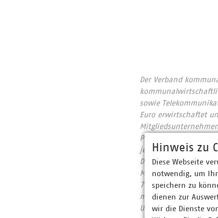
Der Verband kommunale
kommunalwirtschaftlic
sowie Telekommunikat
Euro erwirtschaftet u
Mitgliedsunternehmen 
Prozent, Gas 67 Proze
Hinweis zu C
jeden Tag 31.500 Ton
Deutschland mit 67 P
Diese Webseite ver
Mitgliedsunternehmen
notwendig, um Ihn
700 Millionen Euro. B
speichern zu könne
mindestens ins Gebäud
dienen zur Auswer
Unser Beitrag für heu
wir die Dienste vo