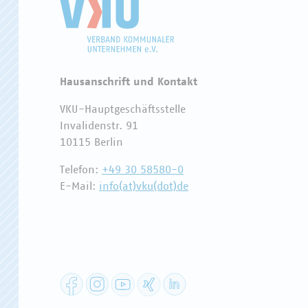
Hausanschrift und Kontakt
VKU-Hauptgeschäftsstelle
Invalidenstr. 91
10115 Berlin
Telefon:
+49 30 58580-0
E-Mail:
info(at)vku(dot)de
Facebook
Instagram
YouTube
XING
LinkedIn