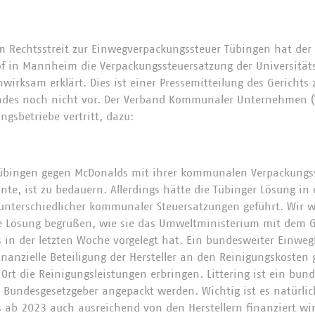
m Rechtsstreit
zur Einwegverpackungssteuer Tübingen hat der
of in Mannheim die Verpackungssteuersatzung der Universitä
nwirksam erklärt. Dies ist einer Pressemitteilung des Gericht
indes noch nicht vor. Der Verband Kommunaler Unternehmen (V
sbetriebe vertritt, dazu:
Tübingen gegen McDonalds mit ihrer kommunalen Verpackungss
te, ist zu bedauern. Allerdings hätte die Tübinger Lösung in 
unterschiedlicher kommunaler Steuersatzungen geführt. Wir 
e Lösung begrüßen, wie sie das Umweltministerium mit dem G
 in der letzten Woche vorgelegt hat. Ein bundesweiter Einweg
finanzielle Beteiligung der Hersteller an den Reinigungskosten 
Ort die Reinigungsleistungen erbringen. Littering ist ein bu
 Bundesgesetzgeber angepackt werden. Wichtig ist es natürlic
 ab 2023 auch ausreichend von den Herstellern finanziert wi