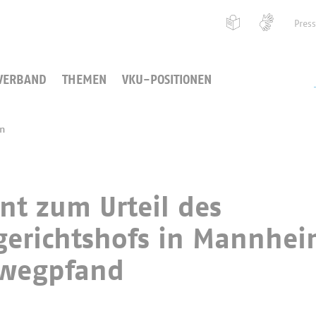
Pres
VERBAND
THEMEN
VKU-POSITIONEN
en
t zum Urteil des
gerichtshofs in Mannhe
nwegpfand