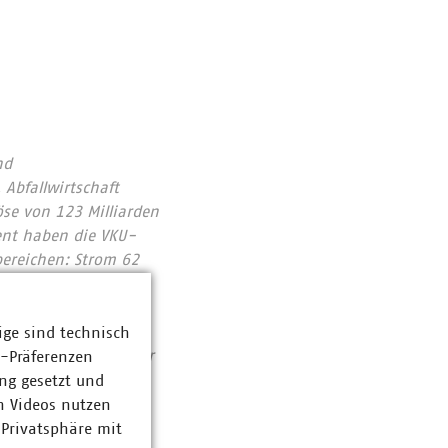
nd
Abfallwirtschaft
se von 123 Milliarden
ent haben die VKU-
bereichen: Strom 62
ozent. Sie entsorgen
 dazu bei, dass
 hat. Immer mehr
ige sind technisch
tieren pro Jahr über
z-Präferenzen
lasfaser bis
ng gesetzt und
gsstark, lebenswert.
n Videos nutzen
plus.vku.de.
 Privatsphäre mit