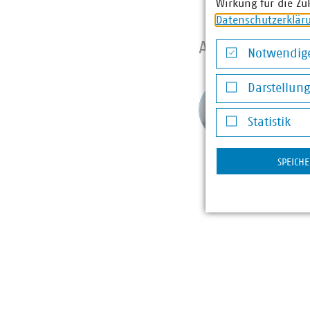
Wirkung für die Zu
Datenschutzerklär
Ansprechpart
Notwendige
Notwendige Co
Stefa
Darstellun
Darstellung v
Leite
Statistik
mit S
+49 1
Statistik
luig(at
SPEICH