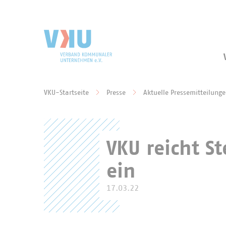
Zum Hauptinhalt springen
Zur Suche springen
VKU-Startseite
Presse
Aktuelle Pressemitteilung
Sie befinden sich hier:
VKU reicht 
ein
17.03.22