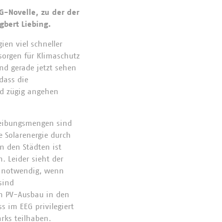
G-Novelle, zu der der
gbert Liebing.
ien viel schneller
sorgen für Klimaschutz
nd gerade jetzt sehen
 dass die
nd zügig angehen
reibungsmengen sind
e Solarenergie durch
n den Städten ist
 Leider sieht der
d notwendig, wenn
sind
en PV-Ausbau in den
s im EEG privilegiert
rks teilhaben.