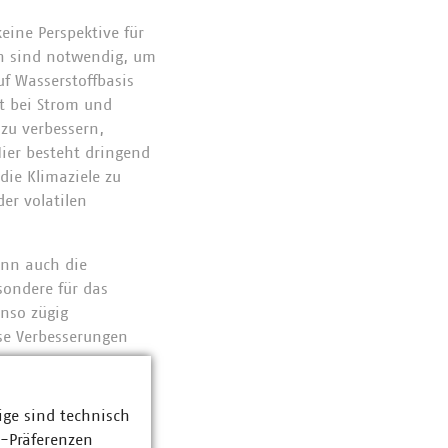
eine Perspektive für
n sind notwendig, um
f Wasserstoffbasis
it bei Strom und
u verbessern,
ier besteht dringend
die Klimaziele zu
er volatilen
enn auch die
ondere für das
nso zügig
se Verbesserungen
ige sind technisch
z-Präferenzen