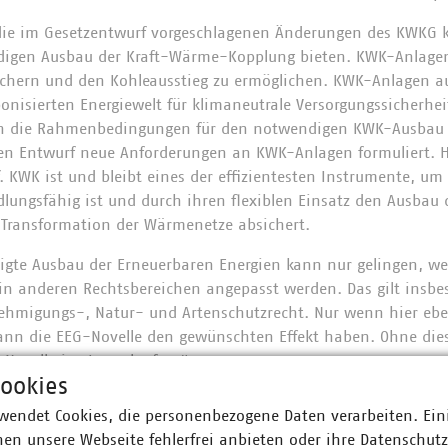
 die im Gesetzentwurf vorgeschlagenen Änderungen des KWKG k
digen Ausbau der Kraft-Wärme-Kopplung bieten. KWK-Anlage
chern und den Kohleausstieg zu ermöglichen. KWK-Anlagen au
bonisierten Energiewelt für klimaneutrale Versorgungssicherhe
h die Rahmenbedingungen für den notwendigen KWK-Ausbau z
en Entwurf neue Anforderungen an KWK-Anlagen formuliert. H
 KWK ist und bleibt eines der effizientesten Instrumente, um 
dlungsfähig ist und durch ihren flexiblen Einsatz den Ausbau d
 Transformation der Wärmenetze absichert.
unigte Ausbau der Erneuerbaren Energien kann nur gelingen, w
 anderen Rechtsbereichen angepasst werden. Das gilt insbes
ehmigungs-, Natur- und Artenschutzrecht. Nur wenn hier ebe
kann die EEG-Novelle den gewünschten Effekt haben. Ohne die
Novelle ins Leere laufen.“
ookies
e finden Sie
hier
.
wendet Cookies, die personenbezogene Daten verarbeiten. Ein
en unsere Webseite fehlerfrei anbieten oder ihre Datenschut