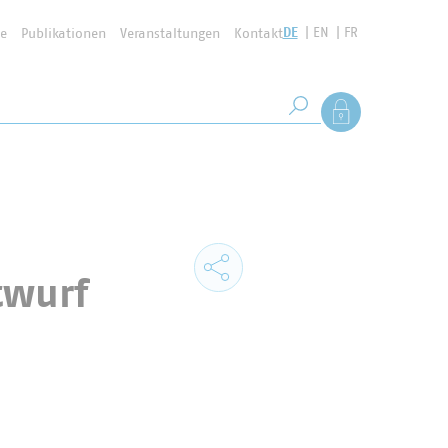
DE
EN
FR
se
Publikationen
Veranstaltungen
Kontakt
Suchbegriff
Als Mitglied anmel
Suche starten
twurf