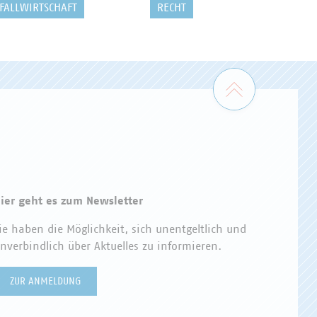
FALLWIRTSCHAFT
RECHT
Zum Seiten
ier geht es zum Newsletter
ie haben die Möglichkeit, sich unentgeltlich und
nverbindlich über Aktuelles zu informieren.
ZUR ANMELDUNG