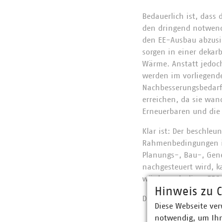
Bedauerlich ist, dass
den dringend notwen
den EE-Ausbau abzusi
sorgen in einer dekar
Wärme. Anstatt jedoc
werden im vorliegend
Nachbesserungsbedarf.
erreichen, da sie wan
Erneuerbaren und die
Klar ist: Der beschle
Rahmenbedingungen in
Planungs-, Bau-, Gen
nachgesteuert wird, 
würde auch diese EEG-
Hinweis zu C
Die VKU-Stellungnahm
Diese Webseite ver
notwendig, um Ihn