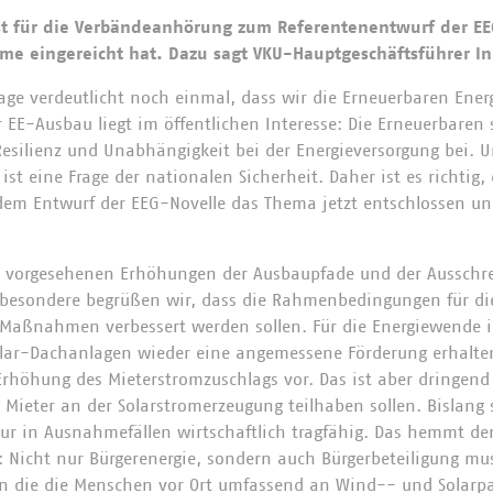
st für die Verbändeanhörung zum Referentenentwurf der EE
me eingereicht hat. Dazu sagt VKU-Hauptgeschäftsführer In
age verdeutlicht noch einmal, dass wir die Erneuerbaren Energ
EE-Ausbau liegt im öffentlichen Interesse: Die Erneuerbaren 
esilienz und Unabhängigkeit bei der Energieversorgung bei. U
ist eine Frage der nationalen Sicherheit. Daher ist es richtig,
dem Entwurf der EEG-Novelle das Thema jetzt entschlossen u
le vorgesehenen Erhöhungen der Ausbaupfade und der Aussch
nsbesondere begrüßen wir, dass die Rahmenbedingungen für di
Maßnahmen verbessert werden sollen. Für die Energiewende i
lar-Dachanlagen wieder eine angemessene Förderung erhalten.
Erhöhung des Mieterstromzuschlags vor. Das ist aber dringen
Mieter an der Solarstromerzeugung teilhaben sollen. Bislang 
ur in Ausnahmefällen wirtschaftlich tragfähig. Das hemmt d
: Nicht nur Bürgerenergie, sondern auch Bürgerbeteiligung mus
n die die Menschen vor Ort umfassend an Wind-- und Solarpa