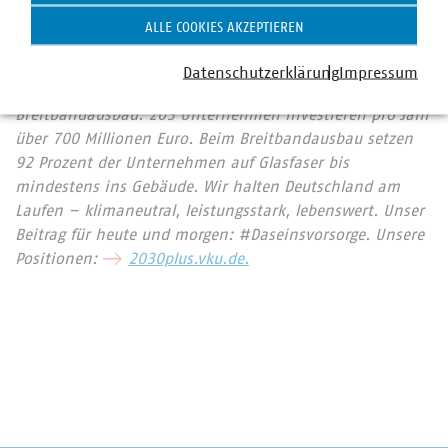
Sammlung entscheidend dazu bei, dass Deutschland mit
ALLE COOKIES AKZEPTIEREN
67 Prozent die höchste Recyclingquote in der
Europäischen Union hat. Immer mehr
Datenschutzerklärung
Impressum
Mitgliedsunternehmen engagieren sich im
Breitbandausbau: 203 Unternehmen investieren pro Jahr
über 700 Millionen Euro. Beim Breitbandausbau setzen
92 Prozent der Unternehmen auf Glasfaser bis
mindestens ins Gebäude. Wir halten Deutschland am
Laufen – klimaneutral, leistungsstark, lebenswert. Unser
Beitrag für heute und morgen: #Daseinsvorsorge. Unsere
Positionen:
2030plus.vku.de.