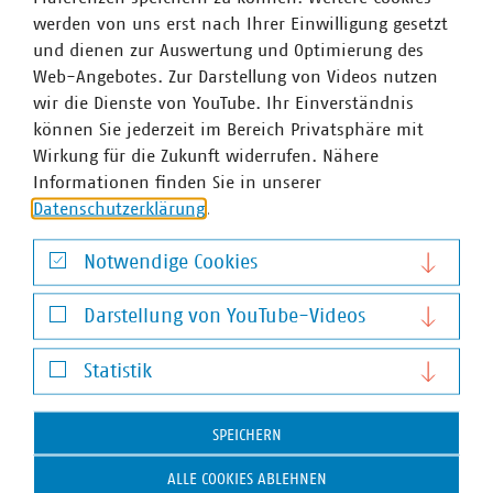
den schnellen Ausbau der erneuerbaren Energien.
werden von uns erst nach Ihrer Einwilligung gesetzt
Andernfalls verlieren wir noch mehr der ohnehin knapp
und dienen zur Auswertung und Optimierung des
bemessenen Zeit, um die Klimaziele zu erreichen.“
Web-Angebotes. Zur Darstellung von Videos nutzen
wir die Dienste von YouTube. Ihr Einverständnis
können Sie jederzeit im Bereich Privatsphäre mit
Wirkung für die Zukunft widerrufen. Nähere
Der Verband kommunaler Unternehmen e. V. (VKU)
Informationen finden Sie in unserer
vertritt über 1.500 Stadtwerke und
Datenschutzerklärung
.
kommunalwirtschaftliche Unternehmen in den Bereichen
Energie, Wasser/Abwasser, Abfallwirtschaft sowie
Notwendige Cookies
Telekommunikation. Mit rund 283.000 Beschäftigten
Notwendige Cookies
wurden 2019 Umsatzerlöse von 123 Milliarden Euro
Darstellung von YouTube-Videos
erwirtschaftet und mehr als 13 Milliarden Euro investiert.
Darstellung von YouTube-Videos
Im Endkundensegment haben die VKU-
Statistik
Mitgliedsunternehmen signifikante Marktanteile in
Statistik
zentralen Ver- und Entsorgungsbereichen: Strom 62
Prozent, Gas 67 Prozent, Trinkwasser 91 Prozent, Wärme
SPEICHERN
79 Prozent, Abwasser 45 Prozent. Sie entsorgen jeden Tag
ALLE COOKIES ABLEHNEN
31.500 Tonnen Abfall und tragen durch getrennte