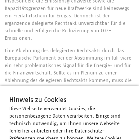
Insbesondere die Emissionsgrenzwerte sowie die
Kapazitätsgrenzen für neue Kraftwerke sind keineswegs
ein Freifahrtschein für Erdgas. Dennoch ist der
ergänzende delegierte Rechtsakt unverzichtbar für die
schnelle und erfolgreiche Reduzierung von CO2-
Emissionen.
Eine Ablehnung des delegierten Rechtsakts durch das
Europäische Parlament bei der Abstimmung im Juli wäre
ein sehr problematisches Signal für die Energie- und für
die Finanzwirtschaft. Sollte es im Plenum zu einer
Ablehnung des delegieren Rechtsakts kommen, muss die
Bundesregierung auf nationaler Ebene handeln und mit
einer bedarfsgerechten Förderung und einem geeigneten
Hinweis zu Cookies
Marktdesign sehr zügig für die richtigen
Diese Webseite verwendet Cookies, die
Rahmenbedingungen sorgen. Ohne diese Unterstützung
personenbezogene Daten verarbeiten. Einige sind
wird ein wirtschaftlicher Betrieb neuer Kraftwerke und
technisch notwendig, um Ihnen unsere Webseite
KWK-Anlagen nicht möglich sein. Dabei brauchen wir
fehlerfrei anbieten oder ihre Datenschutz-
gerade diese Kraftwerke für Versorgungssicherheit und
Präferenzen speichern zu können. Weitere Cookies