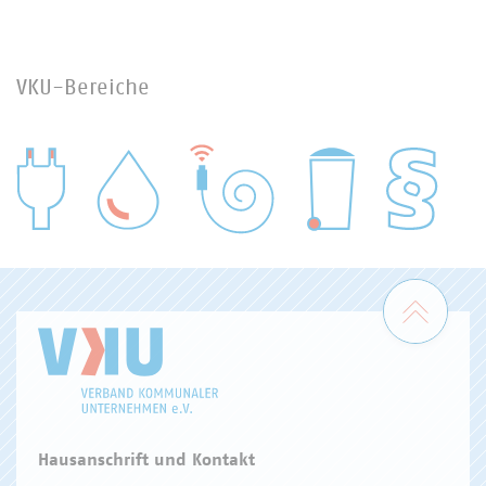
VKU-Bereiche
WASSER/ABWASSER
ENERGIEWIRTSCHAFT
ABFALLWIRTSCHAFT
RECHT
DIGITALISIERUNG/TK
Zum 
Hausanschrift und Kontakt