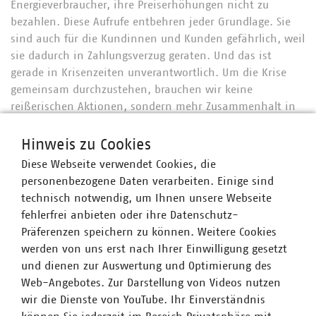
Energieverbraucher, ihre Preiserhöhungen nicht zu
bezahlen. Diese Aufrufe entbehren jeder Grundlage. Sie
sind auch für die Kundinnen und Kunden gefährlich, weil
sie dadurch in Zahlungsverzug geraten. Und das ist
gerade in Krisenzeiten unverantwortlich. Um die Krise
gemeinsam durchzustehen, brauchen wir keine
reißerischen Aktionen, sondern mehr Zusammenhalt in
unserer Gesellschaft.“
Hinweis zu Cookies
Angesichts der Energiepreise rief Liebing dazu auf, die
Diese Webseite verwendet Cookies, die
Erneuerbaren Energien massiv und schnell auszubauen:
personenbezogene Daten verarbeiten. Einige sind
„Ein großes Energieangebot ist Grundlage für niedrige
technisch notwendig, um Ihnen unsere Webseite
Energiepreise. Alle Beteiligten müssten dazu an einem
fehlerfrei anbieten oder ihre Datenschutz-
Strang ziehen und die Politik bestmögliche Rahmen- und
Präferenzen speichern zu können. Weitere Cookies
Investitionsbedingungen für solche Anlagen schaffen.
werden von uns erst nach Ihrer Einwilligung gesetzt
Dazu benötigen wir aber auch Ressourcen und damit
und dienen zur Auswertung und Optimierung des
auch Mitarbeiterinnen und Mitarbeiter. Ein
Web-Angebotes. Zur Darstellung von Videos nutzen
unbegründetes plakatives Branchen-Bashing auf der
wir die Dienste von YouTube. Ihr Einverständnis
Suche nach einem Schwarzen Peter in dieser komplexen