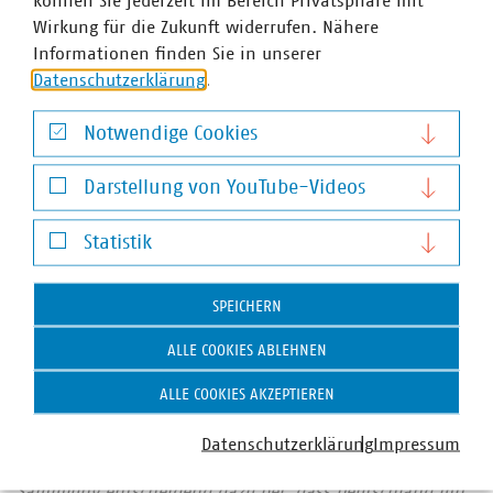
können Sie jederzeit im Bereich Privatsphäre mit
Situation ist da nicht gerade hilfreich und erweist uns
Wirkung für die Zukunft widerrufen. Nähere
allen einen Bärendienst.“
Informationen finden Sie in unserer
Datenschutzerklärung
.
Notwendige Cookies
Der Verband kommunaler Unternehmen e. V. (VKU)
Notwendige Cookies
vertritt über 1.500 Stadtwerke und
Darstellung von YouTube-Videos
kommunalwirtschaftliche Unternehmen in den Bereichen
Darstellung von YouTube-Videos
Energie, Wasser/Abwasser, Abfallwirtschaft sowie
Statistik
Telekommunikation. Mit rund 283.000 Beschäftigten
Statistik
wurden 2019 Umsatzerlöse von 123 Milliarden Euro
erwirtschaftet und mehr als 13 Milliarden Euro investiert.
SPEICHERN
Im Endkundensegment haben die VKU-
ALLE COOKIES ABLEHNEN
Mitgliedsunternehmen signifikante Marktanteile in
zentralen Ver- und Entsorgungsbereichen: Strom 62
ALLE COOKIES AKZEPTIEREN
Prozent, Gas 67 Prozent, Trinkwasser 91 Prozent, Wärme
79 Prozent, Abwasser 45 Prozent. Sie entsorgen jeden Tag
Datenschutzerklärung
Impressum
31.500 Tonnen Abfall und tragen durch getrennte
Sammlung entscheidend dazu bei, dass Deutschland mit