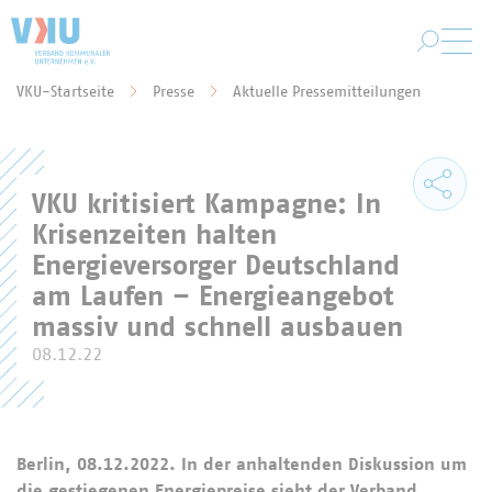
Zum Hauptinhalt springen
VKU-Startseite
Presse
Aktuelle Pressemitteilungen
Sie befinden sich hier:
VKU kritisiert Kampagne: In
Krisenzeiten halten
Energieversorger Deutschland
am Laufen – Energieangebot
massiv und schnell ausbauen
08.12.22
Berlin, 08.12.2022. In der anhaltenden Diskussion um
die gestiegenen Energiepreise sieht der Verband