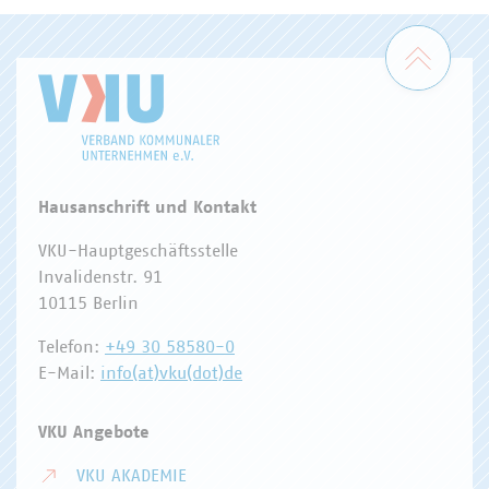
Zum 
Hausanschrift und Kontakt
VKU-Hauptgeschäftsstelle
Invalidenstr. 91
10115 Berlin
Telefon:
+49 30 58580-0
E-Mail:
info(at)vku(dot)de
VKU Angebote
VKU AKADEMIE