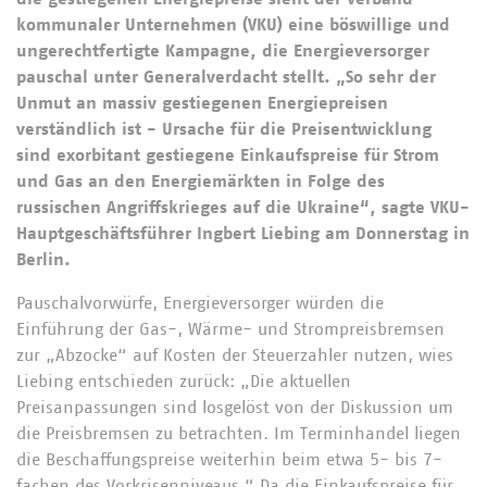
kommunaler Unternehmen (VKU) eine böswillige und
ungerechtfertigte Kampagne, die Energieversorger
pauschal unter Generalverdacht stellt. „So sehr der
Unmut an massiv gestiegenen Energiepreisen
verständlich ist - Ursache für die Preisentwicklung
sind exorbitant gestiegene Einkaufspreise für Strom
und Gas an den Energiemärkten in Folge des
russischen Angriffskrieges auf die Ukraine“, sagte VKU-
Hauptgeschäftsführer Ingbert Liebing am Donnerstag in
Berlin.
Pauschalvorwürfe, Energieversorger würden die
Einführung der Gas-, Wärme- und Strompreisbremsen
zur „Abzocke“ auf Kosten der Steuerzahler nutzen, wies
Liebing entschieden zurück: „Die aktuellen
Preisanpassungen sind losgelöst von der Diskussion um
die Preisbremsen zu betrachten. Im Terminhandel liegen
die Beschaffungspreise weiterhin beim etwa 5- bis 7-
fachen des Vorkrisenniveaus.“ Da die Einkaufspreise für